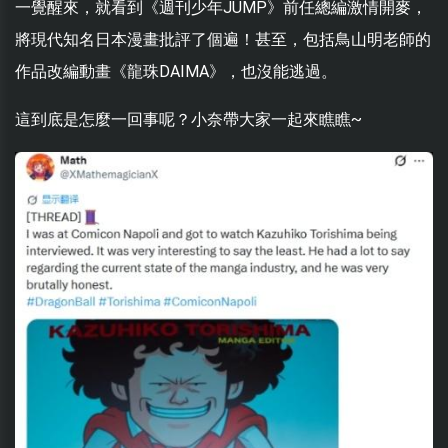
一覺醒來，就看到《週刊少年JUMP》前任總編激情開麥，
將現代知名日本漫畫批評了個遍！甚至，包括鳥山明老師的
作品改編動畫《龍珠DAIMA》，也沒能逃過。
這到底是怎麼一回事呢？小奈帶大家一起來瞧瞧~