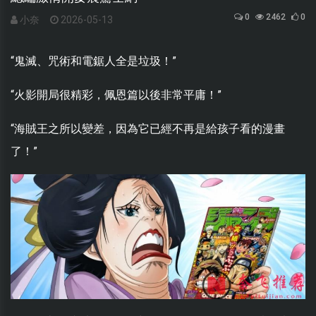
0
2462
0
小奈
2026-05-13
“鬼滅、咒術和電鋸人全是垃圾！”
“火影開局很精彩，佩恩篇以後非常平庸！”
“海賊王之所以變差，因為它已經不再是給孩子看的漫畫
了！”