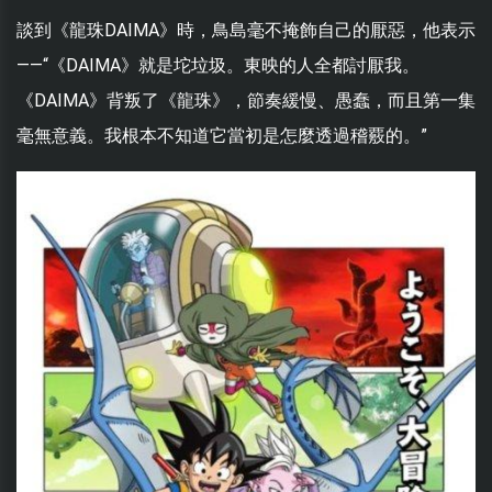
談到《龍珠DAIMA》時，鳥島毫不掩飾自己的厭惡，他表示
——“《DAIMA》就是坨垃圾。東映的人全都討厭我。
《DAIMA》背叛了《龍珠》，節奏緩慢、愚蠢，而且第一集
毫無意義。我根本不知道它當初是怎麼透過稽覈的。”