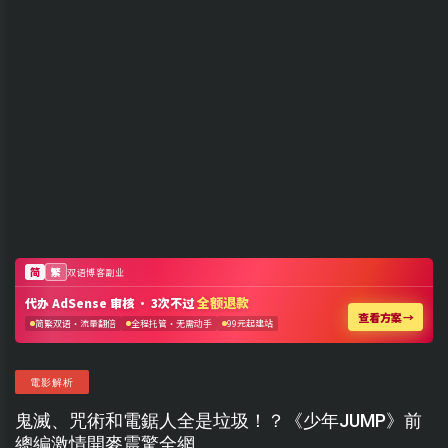
電影解析
鬼滅、咒術和電鋸人全是垃圾！？《少年JUMP》前
總編激情開麥震驚全網