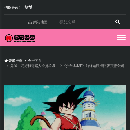
簡體
切换语言为 :
網站地圖
奈飛推薦
全部文章
鬼滅、咒術和電鋸人全是垃圾！？《少年JUMP》前總編激情開麥震驚全網