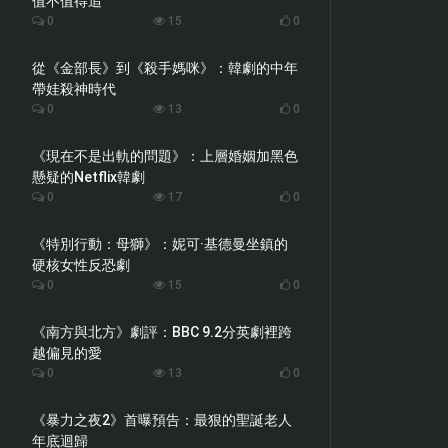
值不值得追
0
15
0
從《金部長》到《殺手媽咪》：韓劇的中年
帶娃殺神時代
0
13
0
《現在不是出軌的問題》：上層婚姻加黑色
懸疑的Netflix韓劇
0
17
0
《特別行動：母獅》：妮可·基德曼坐鎮的
硬核女性反恐劇
0
15
0
《南方與北方》劇評：BBC 9.2分英劇裡跨
越偏見的愛
0
13
0
《暴力之夜2》首曝預告：最狠的聖誕老人
年底迴歸