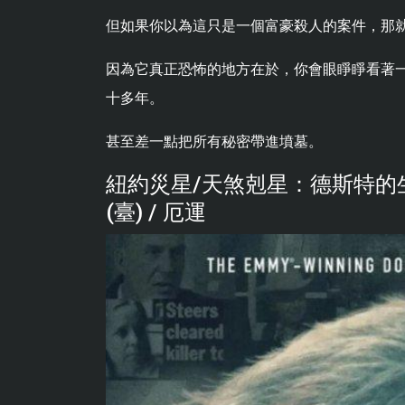
但如果你以為這只是一個富豪殺人的案件，那
因為它真正恐怖的地方在於，你會眼睜睜看著
十多年。
甚至差一點把所有秘密帶進墳墓。
紐約災星/天煞剋星：德斯特的生與
(臺) / 厄運