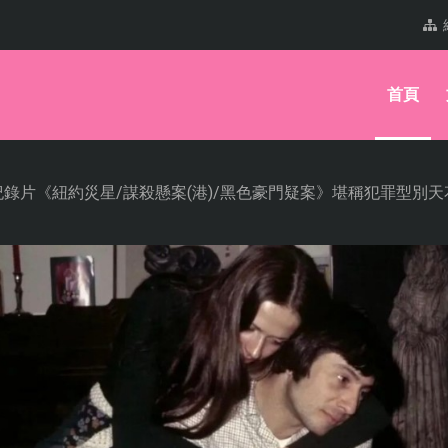
首頁
錄片《紐約災星/謀殺懸案(港)/黑色豪門疑案》堪稱犯罪型別天