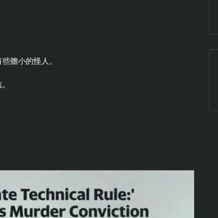
有些膽小的怪人。
抗。