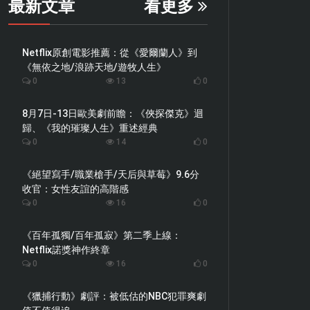
最新文章
看更多
Netflix原創電影推薦：從《愛爾蘭人》到
《無依之地/浪跡天地/遊牧人生》
0
13
0
8月7日-13日歐美劇前瞻：《俠探傑克》迴
歸、《我的璀璨人生》重述經典
0
14
0
《絕望寫手/職業槍手/天后與草莓》9.6分
收官：女性友誼的高階感
0
16
0
《百年孤獨/百年孤寂》第二季上線：
Netflix諾獎神作終章
0
16
0
《獵捕行動》劇評：被低估的NBC犯罪爽劇