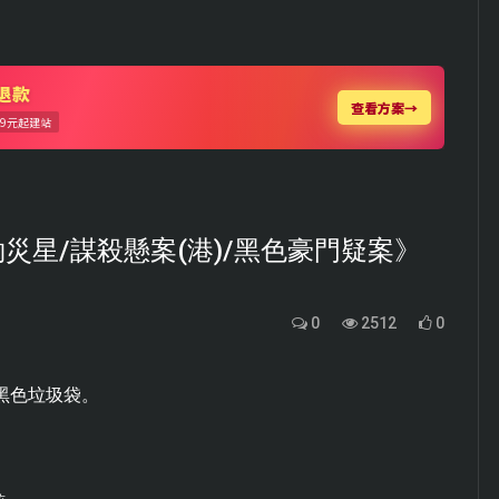
災星/謀殺懸案(港)/黑色豪門疑案》
0
2512
0
黑色垃圾袋。