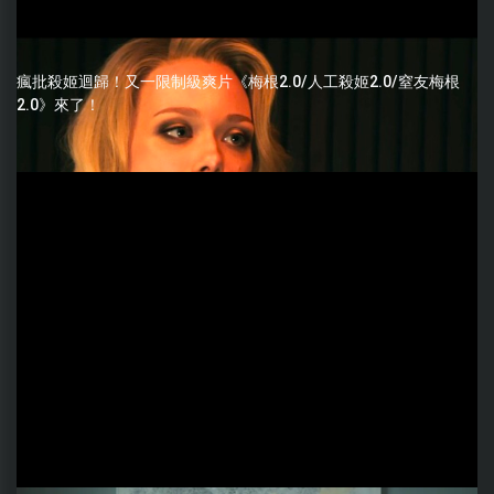
瘋批殺姬迴歸！又一限制級爽片《梅根2.0/人工殺姬2.0/窒友梅根
2.0》來了！