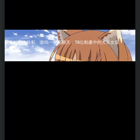
耳朵軟、性格黏、嗷嗚一聲萌翻天：16位動畫中的犬系女孩