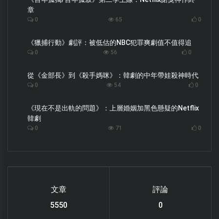
章
0
65
0
《獵捕行動》劇評：被低估的NBC犯罪爽劇值不值得追
0
56
0
從《金部長》到《殺手媽咪》：韓劇的中年帶娃殺神時代
0
54
0
《現在不是出軌的問題》：上層婚姻加黑色懸疑的Netflix
韓劇
0
71
0
文章
評論
6122
0