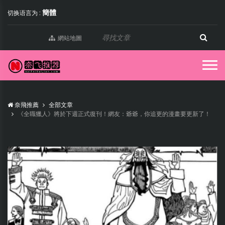
簡體
切换语言为 :
網站地圖
奈飛推薦
全部文章
《全職獵人》將於下週正式復刊！網友：爺爺，你追更的漫畫要更新了！