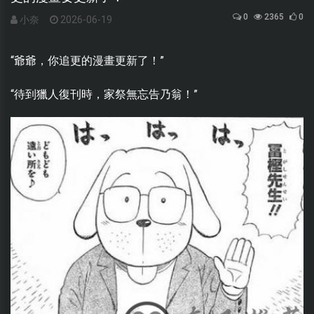
0
2365
0
小奈
2026-06-19
“爺爺，你追更的漫畫更新了！”
“待到獵人復刊時，家祭無忘告乃翁！”