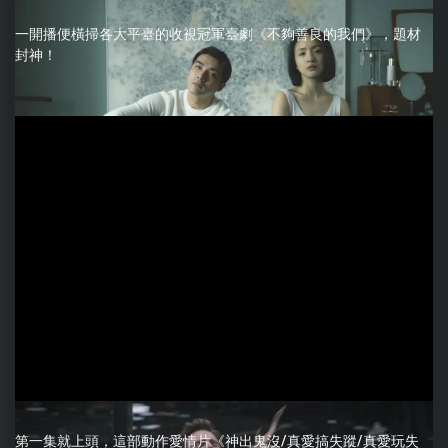
一開播便橫掃各大平臺的收視冠軍臺劇《不夠善良的我們》，題材
封神！
第一集就上頭，這部動作愛情片《神出鬼沒/真愛搞失蹤/真愛玩失