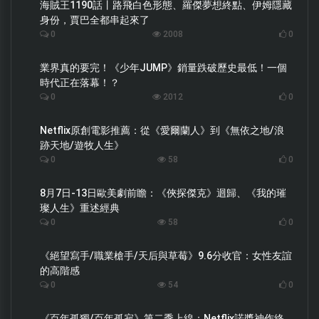
海賊王1190話丨路飛白色形態、羅傑夢想終點、伊姆隱藏
身份，賈巴全都串起來了
0
2008
0
業界真的要完！《少年JUMP》銷量跌破歷史最低！一個
時代正在落幕！？
0
2012
0
Netflix原創電影推薦：從《愛爾蘭人》到《無依之地/浪
跡天地/遊牧人生》
0
58
0
8月7日-13日歐美劇前瞻：《俠探傑克》迴歸、《我的璀
璨人生》重述經典
0
58
0
《絕望寫手/職業槍手/天后與草莓》9.6分收官：女性友誼
的高階感
0
54
0
《百年孤獨/百年孤寂》第二季上線：Netflix諾獎神作終