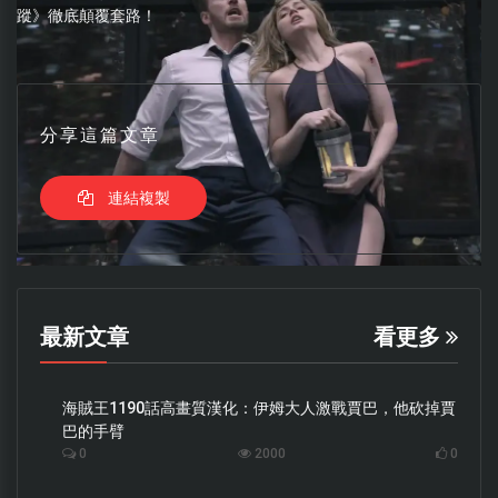
蹤》徹底顛覆套路！
分享這篇文章
連結複製
最新文章
看更多
海賊王1190話高畫質漢化：伊姆大人激戰賈巴，他砍掉賈
巴的手臂
0
2000
0