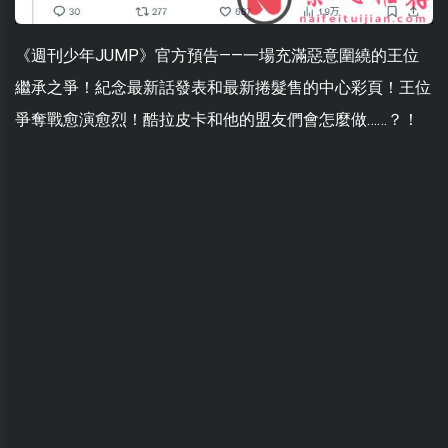
《週刊少年JUMP》官方預告——一場充滿惡意圍繞的王位
繼承之爭！紀念最新話發表和最新捲髮售的中心彩頁！王位
爭奪戰愈演愈烈！酷拉皮卡和他的盟友們會怎麼做……？！