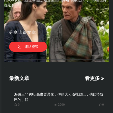
好萊塢女星《亞歷珊德拉·達達里奧》的5部突破之作,每一部都值得
收藏！
分享這篇文章
連結複製
最新文章
看更多
海賊王1190話高畫質漢化：伊姆大人激戰賈巴，他砍掉賈
巴的手臂
0
2000
0