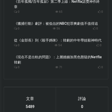
《百年孤獨/百年孤寂》第二季上線：Netflix諾獎神作終
章
0
65
0
《獵捕行動》劇評：被低估的NBC犯罪爽劇值不值得追
0
56
0
從《金部長》到《殺手媽咪》：韓劇的中年帶娃殺神時代
0
54
0
《現在不是出軌的問題》：上層婚姻加黑色懸疑的Netflix
韓劇
0
71
0
文章
評論
6122
0