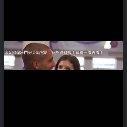
這 5 部偏冷門好萊塢電影，絕對是經典！值得一看再看！