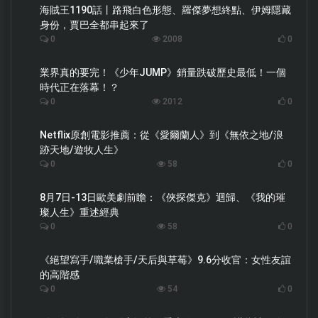
海賊王1190話丨路飛白色形態、羅傑夢想終點、伊姆隱藏
身份，賈巴全都串起來了
0
2008
0
業界真的要完！《少年JUMP》銷量跌破歷史最低！一個
時代正在落幕！？
0
2012
0
Netflix原創電影推薦：從《愛爾蘭人》到《無依之地/浪
跡天地/遊牧人生》
0
58
0
8月7日-13日歐美劇前瞻：《俠探傑克》迴歸、《我的璀
璨人生》重述經典
0
58
0
《絕望寫手/職業槍手/天后與草莓》9.6分收官：女性友誼
的高階感
0
54
0