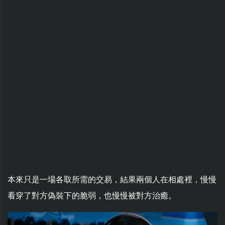
本來只是一場各取所需的交易，結果兩個人在相處裡，慢慢
看穿了對方偽裝下的脆弱，也慢慢被對方治癒。