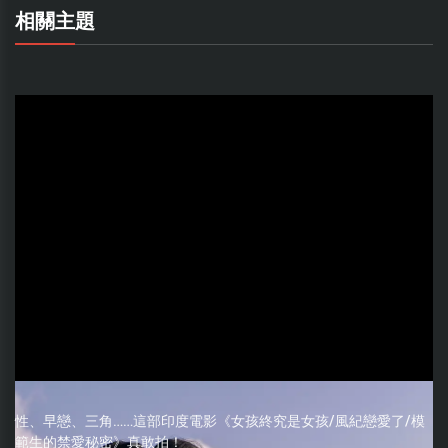
相關主題
性、早戀、三角……這部印度電影《女孩終究是女孩/風紀戀愛了/模
範生的禁愛秘密》真敢拍！