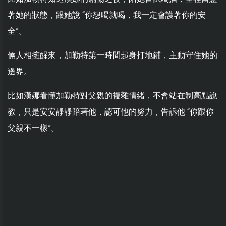
著她的狀態，跟她說 “你想喝就喝，我一定會護著你的安
全”。
倆人相擁醒來，加勒特第一時間起身打地鋪，主動守住她的
邊界。
比如漢娜看懂加勒特對父親的複雜情緒，不會站在制高點說
教，只是安安靜靜陪著他，認可他的努力，告訴他 “你跟你
父親不一樣”。