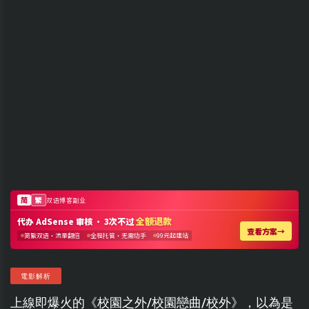
電影解析
上線即爆火的《校園之外/校園戀曲/校外》，以為是