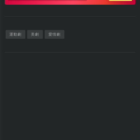
運動劇
美劇
愛情劇