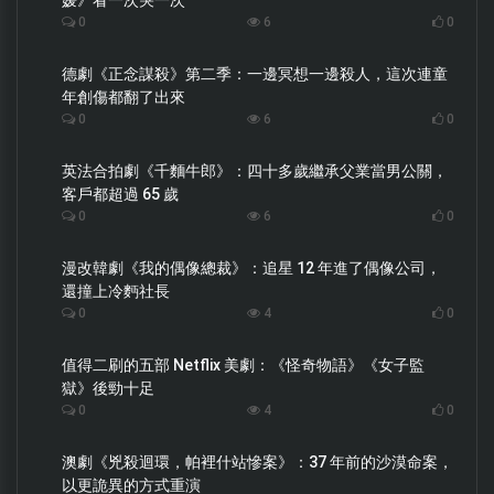
0
6
0
德劇《正念謀殺》第二季：一邊冥想一邊殺人，這次連童
年創傷都翻了出來
0
6
0
英法合拍劇《千麵牛郎》：四十多歲繼承父業當男公關，
客戶都超過 65 歲
0
6
0
漫改韓劇《我的偶像總裁》：追星 12 年進了偶像公司，
還撞上冷麪社長
0
4
0
值得二刷的五部 Netflix 美劇：《怪奇物語》《女子監
獄》後勁十足
0
4
0
澳劇《兇殺迴環，帕裡什站慘案》：37 年前的沙漠命案，
以更詭異的方式重演