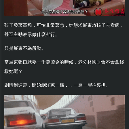
孩子發著高燒，可怡非常著急，她懇求展東放孩子去看病，
甚至主動表示做什麼都行。
只是展東不為所動。
當展東張口就要一千萬贖金的時候，老公林國財會不會拿錢
救她呢？
劇情到這裏，開始剝洋蔥一樣，，一層一層往裏扒。