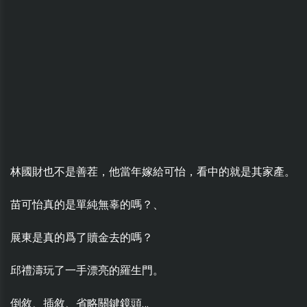
林國財也不是善茬，他當年嫁給可怡，看中的就是其家產。
苗可怡真的是單純無辜的嗎？、
展東是真的爲了贖金去的嗎？
邱禮濤玩了一手漂亮的羅生門。
倒敘、插敘、省略關鍵鏡頭…