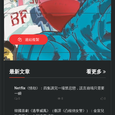
分享這篇文章
連結複製
最新文章
看更多
Netflix《情劫》：四集講完一場禁忌戀，謊言崩塌只需要
一瞬
0
8
0
韓國喜劇《逃學威鳳》（臺譯《凸槌俏女警》）：金宣兒