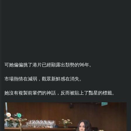
可她偏偏挑了港片已經顯露出頹勢的96年。
市場熱情在減弱，觀眾新鮮感在消失。
她沒有複製前輩們的神話，反而被貼上了豔星的標籤。