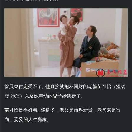
徐展東肯定受不了, 他直接就把林國財的老婆苗可怡（溫碧
霞 飾演）以及她年幼的兒子給綁走了。
苗可怡長得好看, 錢還多，老公是商界新貴，老爸還是富
商，妥妥的人生贏家。