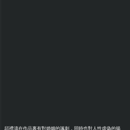
邱禮濤在作品裏有對婚姻的諷刺，同時也對人性虛偽的揭