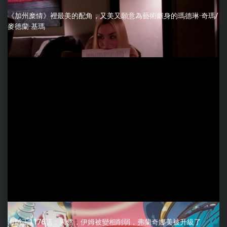
《加州糜情》裡最美的配角，又美又願意為藝術獻身的瑪德琳·奇瑪/
麥德蘭·基瑪
海賊王1176話：果然，伊姆被變相削弱，弗蘭奇娜美被升級了