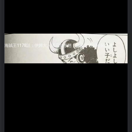
海賊王1178話：伊姆大人展示新形態，烏索普遇到松鼠果實