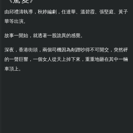
由邱禮濤執導，秋婷編劇，任達華、溫碧霞、張堅庭、黃子
華等出演。
故事一開始，就透著一股詭異的感覺。
深夜，香港街頭，兩個司機因為剮蹭吵得不可開交，突然砰
的一聲巨響，一個女人從天上掉下來，重重地砸在其中一輛
車頂上。