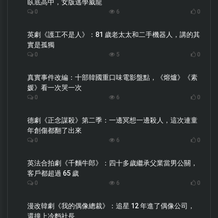
臥底高中，女版逃學威龍
0
6
0
英劇《護工不是人》：81 歲老太太和二手機器人，講的其
實是孤獨
0
5
0
真實事件改編：十部韓國重口味電影盤點，《熔爐》《素
媛》看一次哭一次
0
6
0
德劇《正念謀殺》第二季：一邊冥想一邊殺人，這次連童
年創傷都翻了出來
0
6
0
英法合拍劇《千麵牛郎》：四十多歲繼承父業當男公關，
客戶都超過 65 歲
0
6
0
漫改韓劇《我的偶像總裁》：追星 12 年進了偶像公司，
還撞上冷麪社長