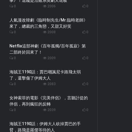
事》！這纔是治癒系英劇天花板
0
2006
0
人氣漫改韓劇《臨時制先生/Mr.臨時老師》
來了，總裁的三角戀，又甜又好笑
0
2008
0
Netflix這部神劇《百年孤獨/百年孤寂》第
二部終於回來了！
0
2009
0
海賊王1190話：賈巴嘲諷尼卡路飛太弱
了，還擊傷了伊姆大人
0
2083
0
女神索菲的電影《完美伴侶》，言聽計從的
伴侶，再到瘋狂的反轉
0
2039
0
海賊王1190話：伊姆大人砍掉賈巴的手
臂，路飛是羅傑等待的人