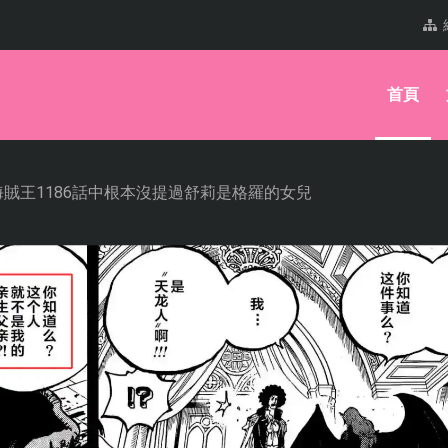
首頁
賊王1186話中根本沒提過舒莉是格羅的女兒