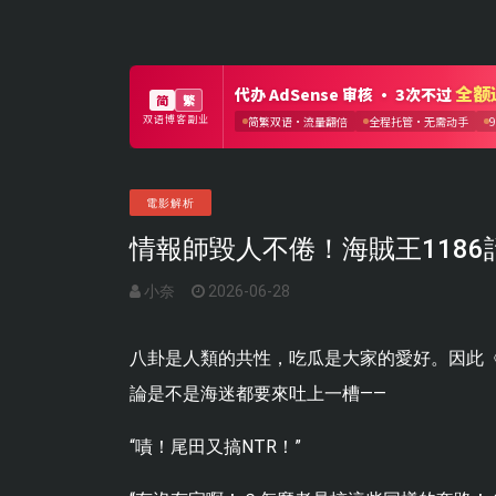
電影解析
情報師毀人不倦！海賊王118
小奈
2026-06-28
八卦是人類的共性，吃瓜是大家的愛好。因此《
論是不是海迷都要來吐上一槽——
“嘖！尾田又搞NTR！”