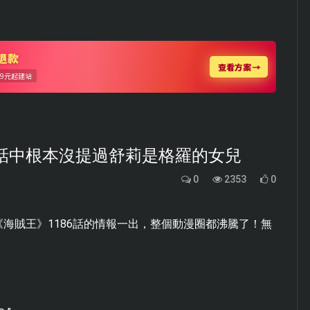
6話中根本沒提過舒莉是格羅的女兒
0
2353
0
海賊王》1186話的情報一出，整個動漫圈都沸騰了！無