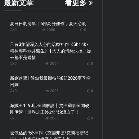
最新文章
看更多
夏日日劇清單｜6部高分佳作，夏天必刷
0
2000
0
只有3集卻深入人心的治癒神作《Shrink～
精神專科弱井醫生》 | 大人的情緒失控，從
來都不是矯情
0
2004
0
新劇速遞 | 盤點我最期待的8部2026夏季檔
日劇
0
2006
0
海賊王1190話全圖解說丨賈巴霸氣全開硬
剛伊姆！世界之王終於開始流血了！
0
2006
0
被低估的9分神作《克蘭弗德/克蘭福德紀