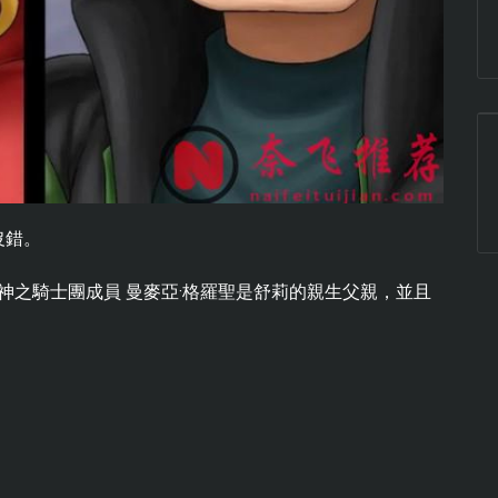
沒錯。
神之騎士團成員 曼麥亞·格羅聖是舒莉的親生父親，並且