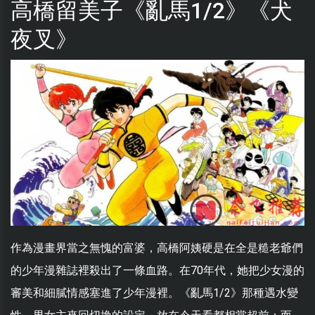
高橋留美子《亂馬1/2》《犬
夜叉》
作為漫畫界當之無愧的富婆，高橋阿姨硬是在全是糙老爺們
的少年漫雜誌裡殺出了一條血路。在70年代，她把少女漫的
審美和細膩情感塞進了少年漫裡。《亂馬1/2》那種遇水變