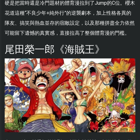
硬是把當時還是冷門題材的體育漫拉到了Jump的C位。櫻木
花道這種“不良少年+純外行”的逆襲劇本，加上性格各異的
隊友、搞笑與熱血並存的宿敵設定，以及那種拼盡全力依然
可能留下遺憾的真實感，直接拉高了整個體育漫的門檻。
尾田榮一郎《海賊王》