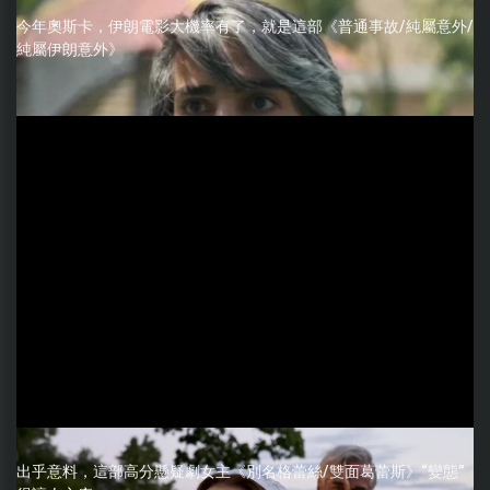
今年奧斯卡，伊朗電影大機率有了，就是這部《普通事故/純屬意外/
純屬伊朗意外》
出乎意料，這部高分懸疑劇女主《別名格蕾絲/雙面葛蕾斯》“變態”