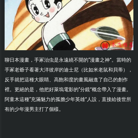
聊日本漫畫，手冢治虫是永遠繞不開的“漫畫之神”。當時的
手冢老爺子看著大洋彼岸的迪士尼（比如米老鼠和貝蒂），
反手就把這種大眼睛、高飽和度的畫風融進了自己的創作
裡。更絕的是，他把好萊塢電影的“分鏡”概念帶入了漫畫。
阿童木這種“充滿魅力的孤膽少年英雄”人設，直接給後世所
有的少年漫男主打了個樣。