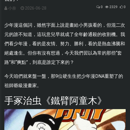
0
2329
0
小奈
2026-06-28
少年漫這個詞，雖然字面上說是畫給小男孩看的，但混二次
元的誰不知道，這玩意兒早就成了全年齡通殺的收割機。我
們看少年漫，看的是友情、努力、勝利，看的是熱血沸騰和
絕處逢生。但你有沒有想過，今天我們習以為常的那些“套
路”和“爽點”，到底是誰定下來的？
今天咱們就來盤一盤，那9位硬生生把少年漫DNA重塑了的
祖師爺級漫畫家。
手冢治虫《鐵臂阿童木》