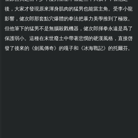
後，大家才發現原來渾身肌肉的猛男也能當主角。受李小龍
影響，健次郎那套點穴爆體的拳法把暴力美學推到了極致。
但他筆下的猛男不是無腦殺戮機器，健次郎揮拳永遠是爲了
保護弱小。這種在末世廢土中帶著悲憫的硬漢風格，直接啓
發了後來的《劍風傳奇》的嘎子和《冰海戰記》的托爾芬。