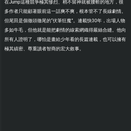
在Jump這種競爭極其慘烈、稍不留神就被腰斬的地方，很
多作者只能顧著眼前這一話爽不爽，根本管不了長線劇情。
但尾田是個徹頭徹尾的“伏筆狂魔”。連載快30年，出場人物
多如牛毛，但他就是能把劇情的線索網織得嚴絲合縫。他向
所有人證明了，哪怕是畫給少年看的長篇連載，也可以擁有
極其縝密、尊重讀者智商的宏大敘事。