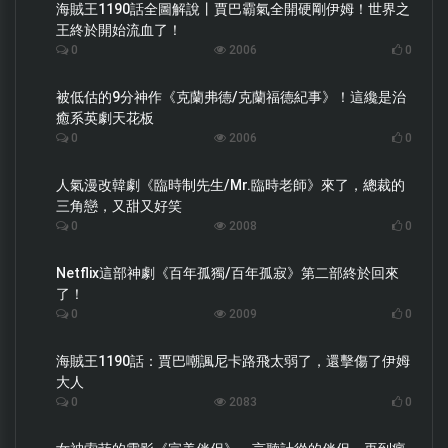
海賊王1190話全圖解說丨賈巴霸氣全開硬剛伊姆！世界之
王終於開始流血了！
0
2006
0
被低估的9分神作《克蘭弗德/克蘭福德紀事》！這纔是治
癒系英劇天花板
0
2006
0
人氣漫改韓劇《臨時制先生/Mr.臨時老師》來了，總裁的
三角戀，又甜又好笑
0
2008
0
Netflix這部神劇《百年孤獨/百年孤寂》第二部終於回來
了！
0
2009
0
海賊王1190話：賈巴嘲諷尼卡路飛太弱了，還擊傷了伊姆
大人
0
2083
0