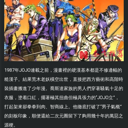
1987年JOJO連載之前，漫畫裡的硬漢基本都是不修邊幅的
糙漢子。結果荒木老妖橫空出世，直接把西方藝術和高階時
裝插畫搬進了少年漫。喬斯達家族的男人們穿著騷氣十足的
衣服，塗着口紅，擺著極其扭曲但極具張力的“JOJO立”，
打起架來卻拳拳到肉、智商線上。他徹底打破了“男子氣概”
的刻板印象，順便還給二次元圈留下了夠用幾十年的萬惡之
源梗。