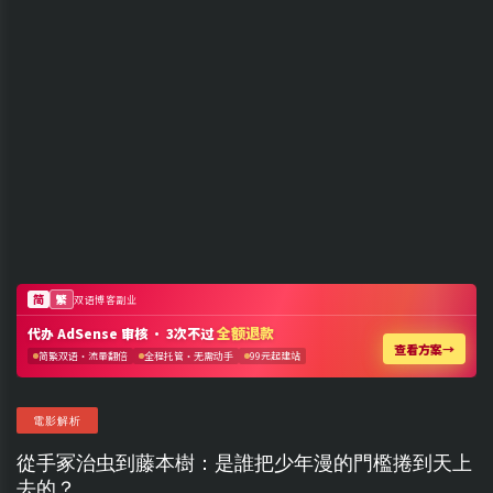
電影解析
從手冢治虫到藤本樹：是誰把少年漫的門檻捲到天上
去的？