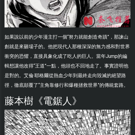
如果說以前的少年漫主打一個“努力就能創造奇蹟”，那諫山
創就是來砸場子的。他把現代人那種深深的無力感和對世界
衝突的恐懼，直接具象化成了吃人的巨人。當年Jump的編
輯想讓他改得“王道”一點，他頭也不回地走了。事實證明他
是對的。艾倫·耶格爾從熱血少年到最終走向毀滅的絕望路
徑，徹底顛覆了“主角靠修行和爆種拯救世界”的傳統套路。
藤本樹《電鋸人》