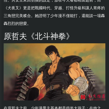
性、男女主來回切換的設定，放在今天看都相當超前；而
《犬夜叉》更是把戰國時代、穿越、打怪升級和讓人胃疼的
三角戀完美糅合。她證明了少年漫不僅能打，還能談一場轟
轟烈烈的戀愛。
原哲夫《北斗神拳》
在原哲夫之前，少年漫男主基本都是些半大孩子；在他之