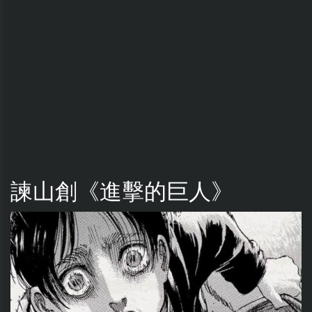
諫山創《進擊的巨人》