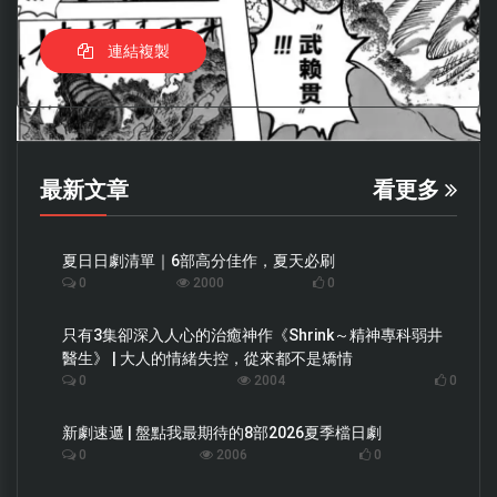
連結複製
最新文章
看更多
夏日日劇清單｜6部高分佳作，夏天必刷
0
2000
0
只有3集卻深入人心的治癒神作《Shrink～精神專科弱井
醫生》 | 大人的情緒失控，從來都不是矯情
0
2004
0
新劇速遞 | 盤點我最期待的8部2026夏季檔日劇
0
2006
0