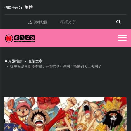
簡體
切换语言为 :
網站地圖
奈飛推薦
全部文章
從手冢治虫到藤本樹：是誰把少年漫的門檻捲到天上去的？