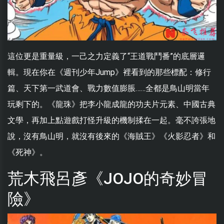
這位更是重量級，一己之力定義了“王道戰鬥番”的底層邏
輯。現在你在《週刊少年Jump》裡看到的那些標配：修行
篇、天下第一武道會、戰力數值膨脹……全都是鳥山明當年
玩剩下的。《龍珠》把李小龍成龍的功夫片元素、中國古典
文學，再加上點遊戲打怪升級的機制揉在一起。毫不誇張地
說，沒有鳥山明，就沒有後來的《海賊王》《火影忍者》和
《死神》。
荒木飛呂彥《JOJO的奇妙冒
險》