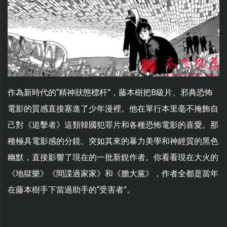
作為新時代的“精神狀態標杆”，藤本樹把B級片、邪典恐怖
電影的質感直接塞進了少年漫裡。他在單行本里毫不掩飾自
己對《追擊者》這類韓國犯罪片和各種恐怖電影的喜愛。那
種極具電影感的分鏡、突如其來的暴力美學和神經質的黑色
幽默，直接影響了現在的一批新銳作者。你看看現在大火的
《地獄樂》《間諜過家家》和《膽大黨》，作者全都是當年
在藤本樹手下當過助手的“受害者”。