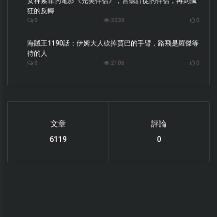
女神索菲的電影《完美伴侶》，言聽計從的伴侶，再到瘋
狂的反轉
0
2039
0
海賊王1190話：伊姆大人砍掉賈巴的手臂，路飛是羅傑等
待的人
0
2106
0
文章
評論
6119
0