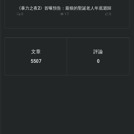
《暴力之夜2》首曝預告：最狠的聖誕老人年底迴歸
0
17
0
文章
評論
6119
0