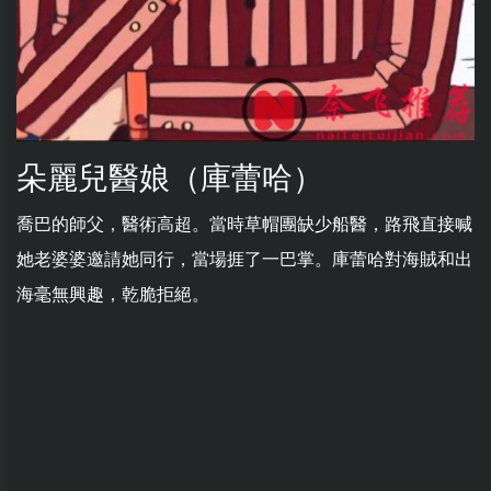
朵麗兒醫娘（庫蕾哈）
喬巴的師父，醫術高超。當時草帽團缺少船醫，路飛直接喊
她老婆婆邀請她同行，當場捱了一巴掌。庫蕾哈對海賊和出
海毫無興趣，乾脆拒絕。