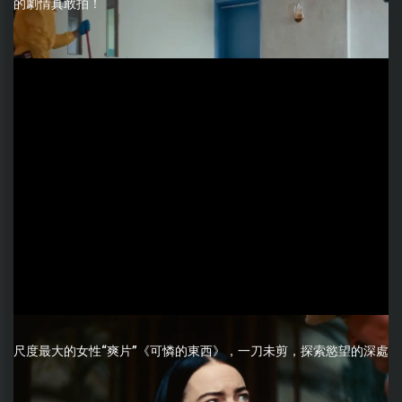
的劇情真敢拍！
尺度最大的女性“爽片”《可憐的東西》，一刀未剪，探索慾望的深處