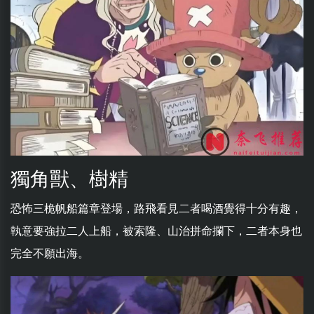
獨角獸、樹精
恐怖三桅帆船篇章登場，路飛看見二者喝酒覺得十分有趣，
執意要強拉二人上船，被索隆、山治拼命攔下，二者本身也
完全不願出海。