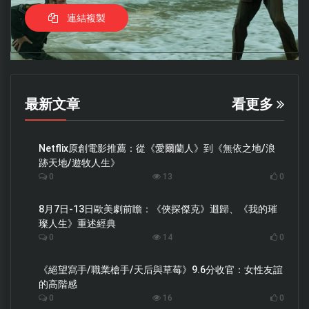
連結複製
最新文章
看更多
Netflix原創電影推薦：從《愛爾蘭人》到《無依之地/浪
跡天地/遊牧人生》
0
13
0
8月7日-13日歐美劇前瞻：《俠探傑克》迴歸、《我的璀
璨人生》重述經典
0
14
0
《絕望寫手/職業槍手/天后與草莓》9.6分收官：女性友誼
的高階感
0
16
0