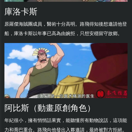
庫洛卡斯
原羅傑海賊團成員，醫術十分高明。路飛得知後想邀請他登
船，庫洛卡斯以年事已高為由婉拒，只想安穩留守故鄉。
阿比斯（動畫原創角色）
年紀很小，擁有悄悄話果實，能聽懂所有動物說話，這項能
力和喬巴重合。路飛向他發出入夥邀請，最終被對方拒絕。