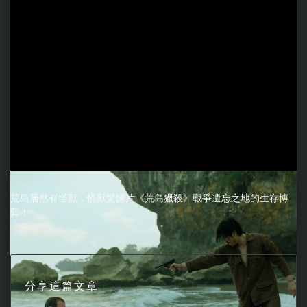
荒島居然有怪獸，怪獸驚悚片《荒島獵殺》戰爭遺忘之地的生存博
弈！
分享這篇文章