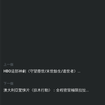
上一個
HBO這部神劇《守望塵世/末世餘生/遺世者》...
下一個
澳大利亞驚悚片《掠木行動》：全程密室極限拉扯...