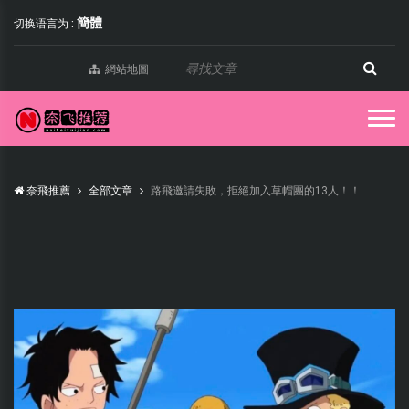
簡體
切换语言为 :
網站地圖
奈飛推薦
全部文章
路飛邀請失敗，拒絕加入草帽團的13人！！