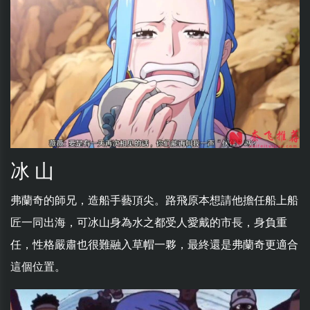
冰 山
弗蘭奇的師兄，造船手藝頂尖。路飛原本想請他擔任船上船
匠一同出海，可冰山身為水之都受人愛戴的市長，身負重
任，性格嚴肅也很難融入草帽一夥，最終還是弗蘭奇更適合
這個位置。