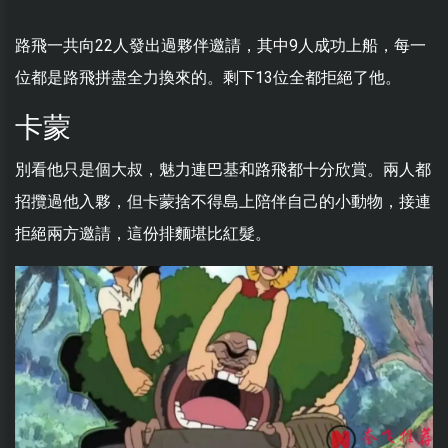
路飛一共向22人發出過夥伴邀請，其中9人成功上船，每一
位都是路飛拼盡全力換來的。剩下13位全都拒絕了他。
卡蒙
別看他只是個大叔，魅力連巴基和路飛都十分欣賞。兩人都
招攬過他入夥，但卡蒙捨不得島上陪伴自己的小動物，接連
拒絕兩方邀請，這份排麵堪比紅髮。