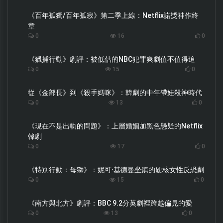
《百年孤獨/百年孤寂》第二季上線：Netflix諾獎神作終
章
0
16
0
《獵捕行動》劇評：被低估的NBC犯罪爽劇值不值得追
0
15
0
從《金部長》到《殺手媽咪》：韓劇的中年帶娃殺神時代
0
13
0
《現在不是出軌的問題》：上層婚姻加黑色懸疑的Netflix
韓劇
0
17
0
《特別行動：母獅》：妮可·基德曼坐鎮的硬核女性反恐劇
0
15
0
《南方與北方》劇評：BBC 9.2分英劇裡跨越偏見的愛
0
13
0