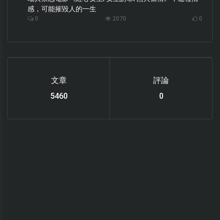
感，可能摧毀人的一生
0
2070
0
文章
評論
6112
0