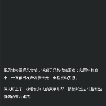
羅恩性格暴躁又貪婪，滿腦子只想找錢潛逃；戴爾年輕膽
小，一直被男友牽著鼻子走，全程被動妥協。
倆人盯上了一棟看似無人的豪華別墅，悄悄闖進去想搜刮點
值錢的東西跑路。