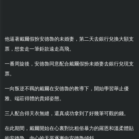
他逼著戴爾假扮安德魯的未婚妻，第二天去銀行兌換大額支
票，想套走一筆鉅款遠走高飛。
一番周旋後，安德魯同意配合戴爾假扮未婚妻去銀行兌現支
票。
一向叛逆不羈的戴爾在安德魯的教導下，開始學習舉止優
雅、端莊得體的貴婦姿態。
三人配合得天衣無縫，還真成功拿到了好幾筆可觀的錢。
在此期間，戴爾開始在心裏對比粗俗暴力的羅恩和溫柔體貼
的安德魯，內心的天平逐漸向安德魯傾斜。