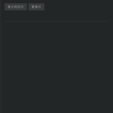
澳大利亞片
驚悚片