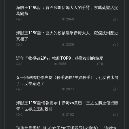
海賊王1190話：賈巴砍斷伊姆大人的手臂，索瑪茲聖活捉
葛爾茲
0
2069
0
海賊王1190話：巨大的松鼠襲擊伊姆大人，羅傑找到歷史
真相了
0
2330
0
近年「收視破20%」韓劇TOP9，很難復刻的熱度
0
2056
0
又一部韓國動作爽劇《殺手媽咪/主婦殺手》，孔女神太帥
了，反差感絕了
0
2077
0
海賊王1190話情報提示丨伊姆vs賈巴！王之左腕重傷或斷
臂！世界之王亂殺回
0
2152
0
瑞典禁忌電影《紅心女王/女王誘罪/烈火偷情》，這種情