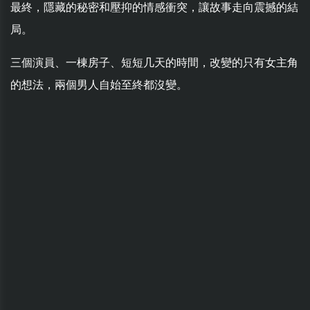
最終，隱藏的秘密和壓抑的情感衝突，讓故事走向震撼的結
局。
三個演員、一棟房子、短短几天的時間，改變的只有女主角
的想法，兩個男人自始至終都沒變。