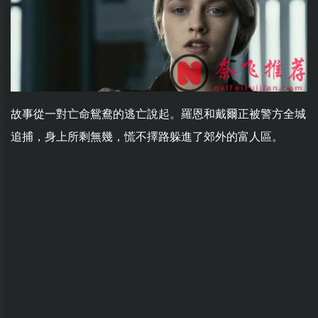
故事從一對亡命鴛鴦的逃亡說起。羅恩和戴爾正被警方全城
追捕，身上所剩無幾，慌不擇路躲進了郊外的富人區。