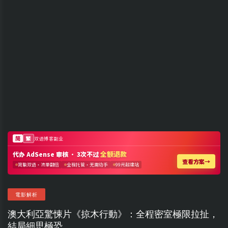
電影解析
澳大利亞驚悚片《掠木行動》：全程密室極限拉扯，
結局細思極恐