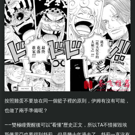
按照雞蛋不要放在同一個籃子裡的原則，伊姆有沒有可能，
也做了兩手準備呢？
——雙極瞳覺醒後可以“看懂”歷史正文，所以TA不惜摧毀埃
斯佩里亞也要得到舒莉。但是幾十年過去了，舒莉一直沒有