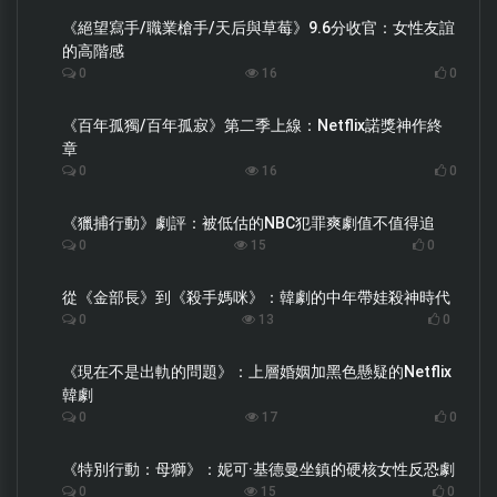
《絕望寫手/職業槍手/天后與草莓》9.6分收官：女性友誼
的高階感
0
16
0
《百年孤獨/百年孤寂》第二季上線：Netflix諾獎神作終
章
0
16
0
《獵捕行動》劇評：被低估的NBC犯罪爽劇值不值得追
0
15
0
從《金部長》到《殺手媽咪》：韓劇的中年帶娃殺神時代
0
13
0
《現在不是出軌的問題》：上層婚姻加黑色懸疑的Netflix
韓劇
0
17
0
《特別行動：母獅》：妮可·基德曼坐鎮的硬核女性反恐劇
0
15
0