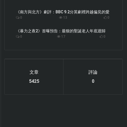
《南方與北方》劇評：BBC 9.2分英劇裡跨越偏見的愛
0
13
0
《暴力之夜2》首曝預告：最狠的聖誕老人年底迴歸
0
17
0
文章
評論
6119
0