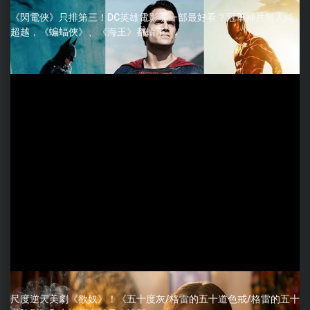
《閃電俠》只排第三！DC英雄電影哪一部最好看？冠軍神片無人能
超越，《蝙蝠俠》、《海王》都輸了
尺度逆天美劇《欲奴》！《五十度灰/格雷的五十道色戒/格雷的五十