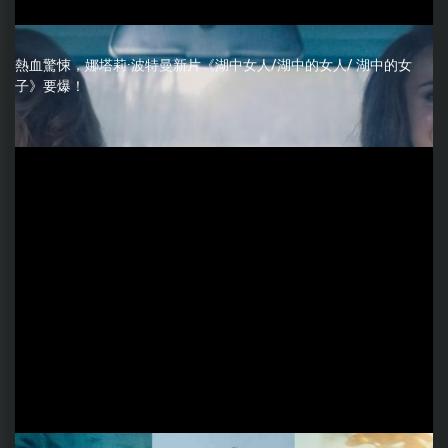
熱血驚悚，娜塔莉·波特曼新片《湖中女人/湖中的女人/ 湖中的女
子》要爆！