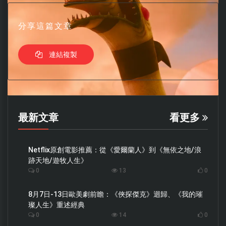
分享這篇文章
連結複製
最新文章
看更多
Netflix原創電影推薦：從《愛爾蘭人》到《無依之地/浪
跡天地/遊牧人生》
0
13
0
8月7日-13日歐美劇前瞻：《俠探傑克》迴歸、《我的璀
璨人生》重述經典
0
14
0