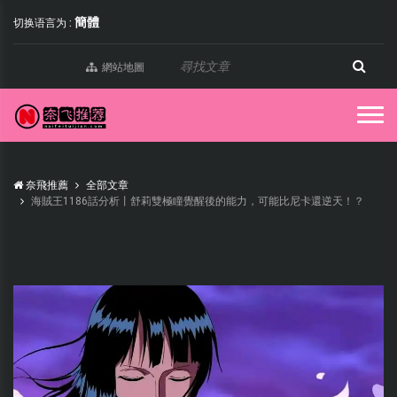
簡體
切换语言为 :
網站地圖
奈飛推薦
全部文章
海賊王1186話分析丨舒莉雙極瞳覺醒後的能力，可能比尼卡還逆天！？