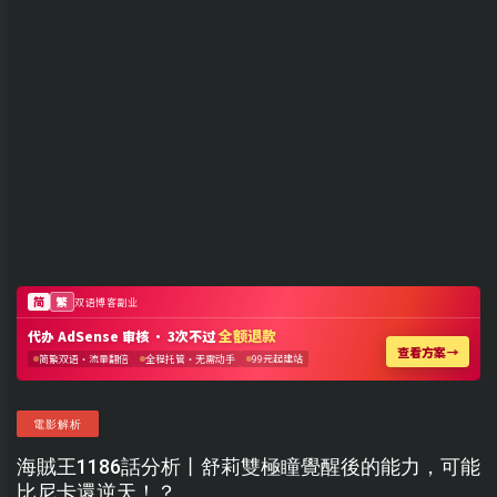
電影解析
海賊王1186話分析丨舒莉雙極瞳覺醒後的能力，可能
比尼卡還逆天！？