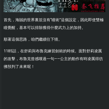
首先，海賊的世界裏並沒有“瞳術”這個設定，因此即使雙極
瞳覺醒，基本可以排除獲得什麼武力上的加持。
順著這個思路，咱們繼續往下猜。
1185話，在舒莉與布魯克練習劍術的時候。面對舒莉凌厲
的攻擊，布魯克曾感嘆過一句——公主的動作有時凌厲得彷
彿預判了未來呢！