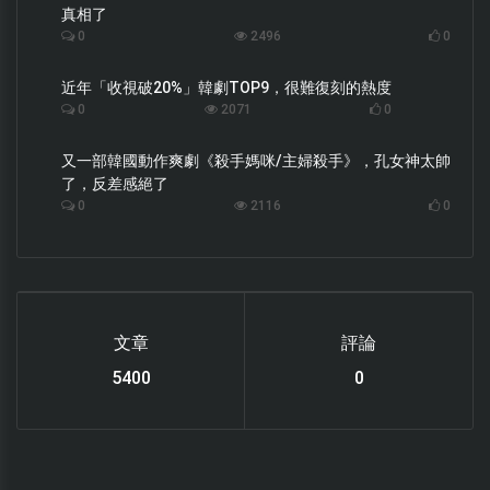
真相了
0
2496
0
近年「收視破20%」韓劇TOP9，很難復刻的熱度
0
2071
0
又一部韓國動作爽劇《殺手媽咪/主婦殺手》，孔女神太帥
了，反差感絕了
0
2116
0
文章
評論
6114
0