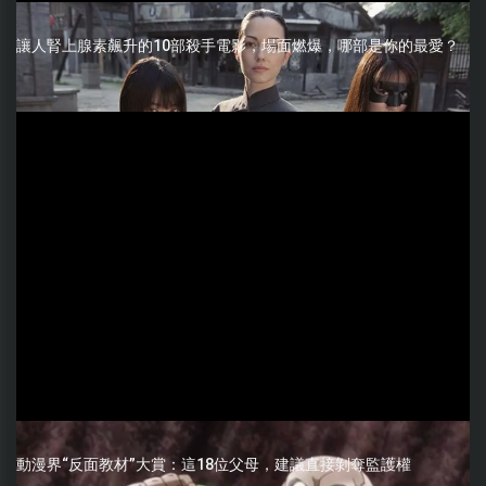
讓人腎上腺素飆升的10部殺手電影，場面燃爆，哪部是你的最愛？
動漫界“反面教材”大賞：這18位父母，建議直接剝奪監護權