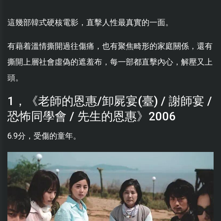
這幾部韓式硬核電影，直擊人性最真實的一面。
有藉着溫情撕開過往傷痛，也有聚焦畸形的家庭關係，還有
撕開上層社會虛偽的遮羞布，每一部都直擊內心，解壓又上
頭。
1，《老師的恩惠/卸屍宴(臺) / 謝師宴 /
恐怖同學會 / 先生的恩惠》2006
6.9分，受傷的童年。