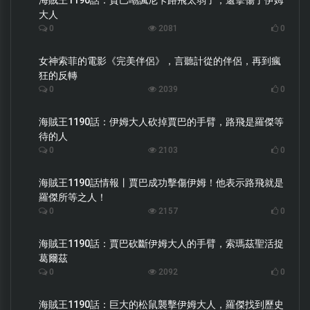
大人
0
2081
0
女神索菲的電影《完美伴侶》，言聽計從的伴侶，再到瘋
狂的反轉
0
2039
0
海賊王1190話：伊姆大人砍掉賈巴的手臂，路飛是羅傑等
待的人
0
2103
0
海賊王1190話情報丨賈巴成功擊傷伊姆！他表示路飛就是
羅傑所等之人！
0
2157
0
海賊王1190話：賈巴砍斷伊姆大人的手臂，索瑪茲聖活捉
葛爾茲
0
2092
0
海賊王1190話：巨大的松鼠襲擊伊姆大人，羅傑找到歷史