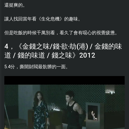
還挺爽的。
讓人找回當年看《生化危機》的趣味。
但是吃飯的時候千萬別看，看久了會有噁心的視覺疲憊。
4，《金錢之味/錢‧欲‧劫(港) / 金錢的味
道 / 錢的味道 / 錢之味》2012
5.4分，撕開財閥最骯髒的一面。