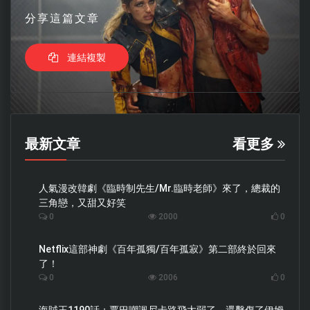
分享這篇文章
連結複製
最新文章
看更多
人氣漫改韓劇《臨時制先生/Mr.臨時老師》來了，總裁的
三角戀，又甜又好笑
0
2000
0
Netflix這部神劇《百年孤獨/百年孤寂》第二部終於回來
了！
0
2006
0
海賊王1190話：賈巴嘲諷尼卡路飛太弱了，還擊傷了伊姆