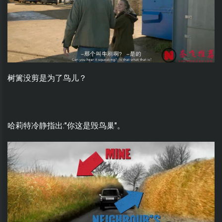
树篱没剪是为了鸟儿？
哈莉特冷静指出:"你这是毁鸟巢"。