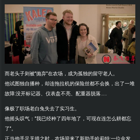
而老头子则被"抛弃"在农场，成为孤独的留守老人。
他试图独自播种，却连拖拉机的保险丝都不会换，出了一堆
故障:没开标记器、仪表盘不亮、配重器脱落……
像极了职场老白兔失去了实习生。
他摇头叹气："我已经种了四年地了，可现在连怎么耕都忘
了"。
正当他手足无措之时，农场迎来了新助手哈莉特:一位金发