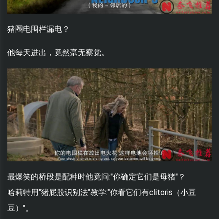
猪圈电围栏漏电？
他每天进出，竟然毫无察觉。
最爆笑的桥段是配种时他竟问:"你确定它们是母猪"？
哈莉特用"猪屁股识别法"教学:"你看它们有clitoris（小豆
豆）"。