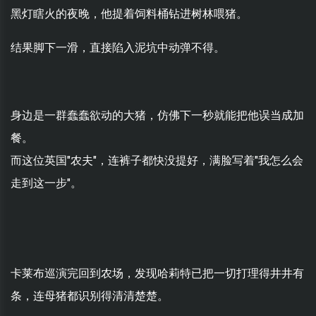
黑灯瞎火的夜晚，他提着饲料桶钻进树林喂猪。
结果脚下一滑，直接陷入泥坑中动弹不得。
身边是一群蠢蠢欲动的大猪，仿佛下一秒就能把他误当成加
餐。
而这位英国"农夫"，连裤子都快没提好，满脸写着"我怎么会
走到这一步"。
卡莱布巡演完回到农场，发现哈莉特已把一切打理得井井有
条，连母猪都识别得清清楚楚。