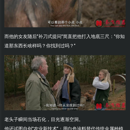
而他的女友随后"补刀式提问"简直把他打入地底三尺："你知
道那东西长啥样吗？你找到过吗？"
老头子瞬间当场石化，目光逐渐空洞。
他还试图自创"农业新技术"：用白色涂料替代传统金属种植