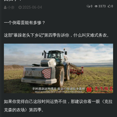
0
3373
0
小奈
2025-06-04
一个倒霉蛋能有多惨？
这部"暴躁老头下乡记"第四季告诉你，什么叫灾难式务农。
如果你觉得自己这段时间运势不佳，那建议你看一眼《克拉
克森的农场》第四季。