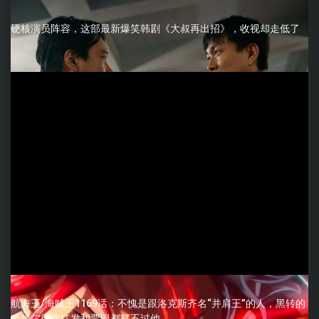
硬核演员阵容，这部最新爆笑韩剧《大叔再出招》，收视却走低了
航海王/海贼王1169话：不愧是跟洛克斯齐名“并肩王”的人，黑转的
哈拉尔德连红发和贾巴都打不过他