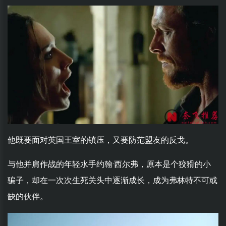
他既要面对英国王室的镇压，又要防范盟友的反戈。
与他并肩作战的年轻水手约翰·西尔弗，原本是个狡猾的小
骗子，却在一次次生死关头中逐渐成长，成为弗林特不可或
缺的伙伴。