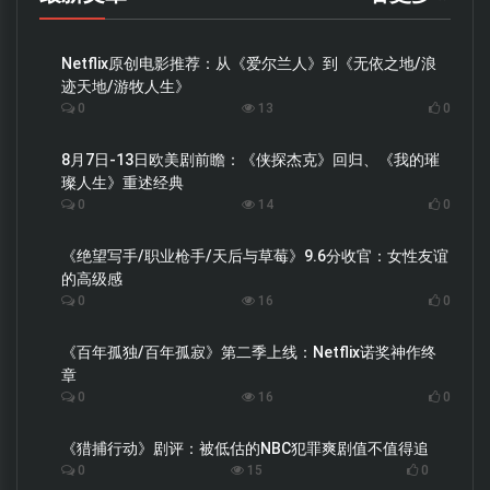
Netflix原创电影推荐：从《爱尔兰人》到《无依之地/浪
迹天地/游牧人生》
0
13
0
8月7日-13日欧美剧前瞻：《侠探杰克》回归、《我的璀
璨人生》重述经典
0
14
0
《绝望写手/职业枪手/天后与草莓》9.6分收官：女性友谊
的高级感
0
16
0
《百年孤独/百年孤寂》第二季上线：Netflix诺奖神作终
章
0
16
0
《猎捕行动》剧评：被低估的NBC犯罪爽剧值不值得追
0
15
0