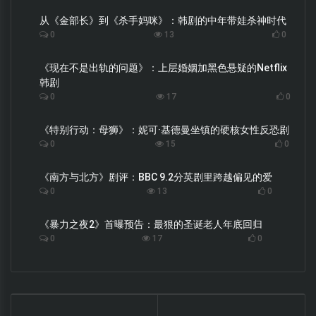
从《金部长》到《杀手妈咪》：韩剧的中年带娃杀神时代
0
13
0
《现在不是出轨的问题》：上层婚姻加黑色悬疑的Netflix
韩剧
0
17
0
《特别行动：母狮》：妮可·基德曼坐镇的硬核女性反恐剧
0
15
0
《南方与北方》剧评：BBC 9.2分英剧里跨越偏见的爱
0
13
0
《暴力之夜2》首曝预告：最狠的圣诞老人年底回归
0
17
0