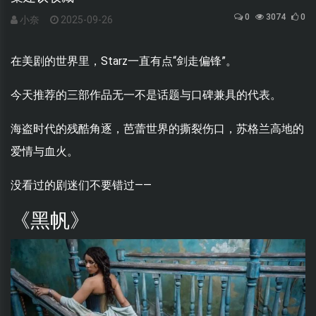
0
3074
0
小奈
2025-09-26
在美剧的世界里，Starz一直有点“剑走偏锋”。
今天推荐的三部作品无一不是话题与口碑兼具的代表。
海盗时代的残酷角逐，芭蕾世界的撕裂伤口，苏格兰高地的
爱情与血火。
没看过的剧迷们不要错过——
《黑帆》