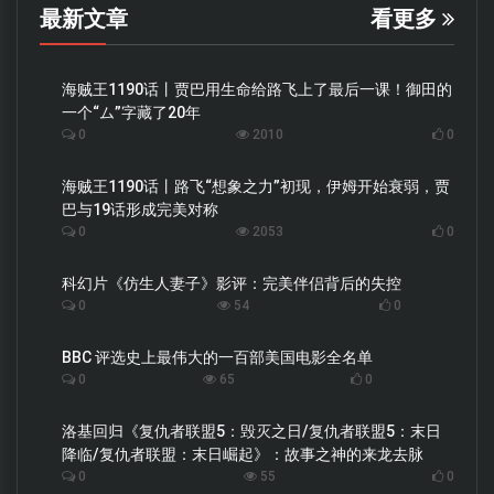
最新文章
看更多
海贼王1190话丨贾巴用生命给路飞上了最后一课！御田的
一个“ム”字藏了20年
0
2010
0
海贼王1190话丨路飞“想象之力”初现，伊姆开始衰弱，贾
巴与19话形成完美对称
0
2053
0
科幻片《仿生人妻子》影评：完美伴侣背后的失控
0
54
0
BBC 评选史上最伟大的一百部美国电影全名单
0
65
0
洛基回归《复仇者联盟5：毁灭之日/复仇者联盟5：末日
降临/复仇者联盟：末日崛起》：故事之神的来龙去脉
0
55
0