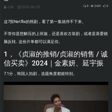
0
2441
0
小奈
2026-06-25
这7部Netflix的韩剧，看了第一集就停不下来。
不管你是想解压的上班族，还是喜欢古装剧，或者是喜爱烧
脑反转, 这份片单都可以满足你。
1，《贞淑的推销/贞淑的销售 / 诚
信买卖》2024｜金素妍、延宇振
7.1分，韩国人拍剧，选题角度都挺特别。