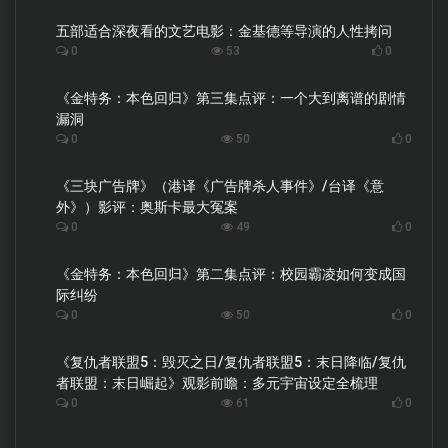
五部适合深夜看的文艺电影：金基德等导演的人性拷问
0
53
0
《金特务：本色回归》第三集点评：一个大到离谱的剧情
漏洞
0
50
0
《三块广告牌》（港译《广告牌杀人事件》/台译《意
外》）影评：奥斯卡最大冤案
0
49
0
《金特务：本色回归》第二集点评：校园霸凌如何变成国
际纠纷
0
50
0
《复仇者联盟5：毁灭之日/复仇者联盟5：末日降临/复仇
者联盟：末日崛起》观影前瞻：多元宇宙设定全梳理
0
61
0