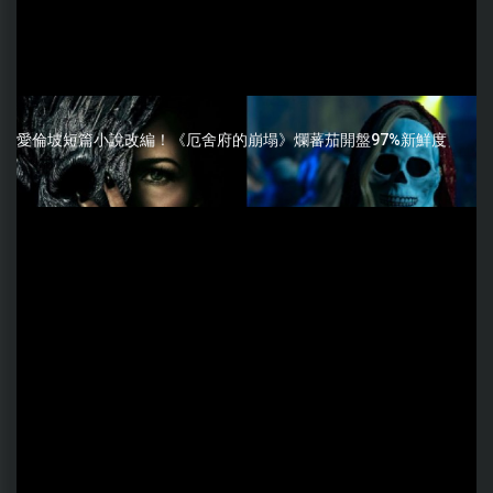
愛倫坡短篇小說改編！《厄舍府的崩塌》爛蕃茄開盤97%新鮮度