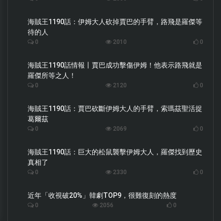
海賊王1190話：伊姆大人砍掉賈巴的手臂，路飛是羅傑等
待的人
0
2010
0
海賊王1190話情報丨賈巴成功擊傷伊姆！他表示路飛就是
羅傑所等之人！
0
2120
0
海賊王1190話：賈巴砍斷伊姆大人的手臂，索瑪茲聖活捉
葛爾茲
0
2069
0
海賊王1190話：巨大的松鼠襲擊伊姆大人，羅傑找到歷史
真相了
0
2330
0
近年「收視破20%」韓劇TOP9，很難復刻的熱度
0
2056
0