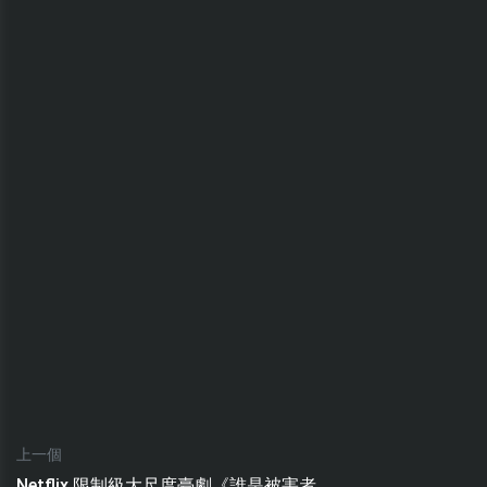
上一個
Netflix 限制級大尺度臺劇《誰是被害者...