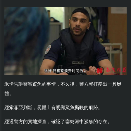
米卡告訴警察鯊魚的事情，不久後，警方就打撈出一具屍
體。
經索菲亞判斷，屍體上有明顯鯊魚撕咬的痕跡。
經過警方的實地探查，確認了塞納河中鯊魚的存在。