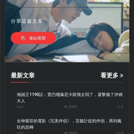
分享這篇文章
連結複製
最新文章
看更多
海賊王1190話：賈巴嘲諷尼卡路飛太弱了，還擊傷了伊姆
大人
0
2000
0
女神索菲的電影《完美伴侶》，言聽計從的伴侶，再到瘋
狂的反轉
0
2006
0