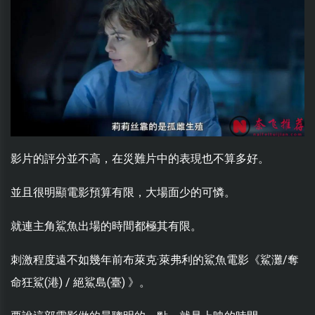
影片的評分並不高，在災難片中的表現也不算多好。
並且很明顯電影預算有限，大場面少的可憐。
就連主角鯊魚出場的時間都極其有限。
刺激程度遠不如幾年前布萊克·萊弗利的鯊魚電影《鯊灘/奪
命狂鯊(港) / 絕鯊島(臺) 》。