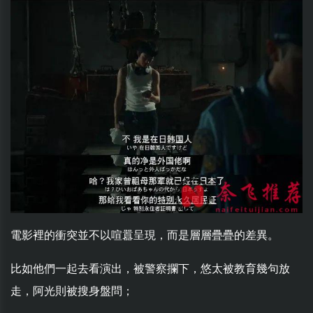
電影裡的衝突並不以喧囂呈現，而是層層疊疊的差異。
比如他們一起去看演出，被警察攔下，悠太被教育幾句放
走，阿光則被搜身盤問；