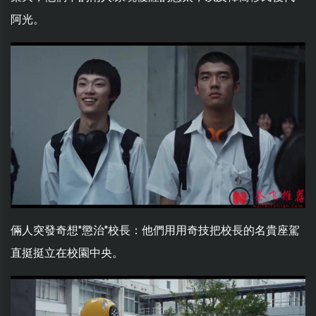
阿光。
倆人突發奇想"懲治"校長：他們用用奇技把校長的名貴座駕
直挺挺立在校園中央。