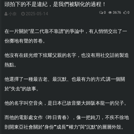
頭拍下的不是違紀，是我們被馴化的過程！
0
3676
0
小奈
2025-05-14
在一片關於"星二代靠不靠譜"的爭論中，有人悄悄交出了一
份擲地有聲的答卷。
他沒有在鎂光燈下炫耀父親的名字，也沒有用社交話術製造
熱點。
他選擇了一種最古老、最沉默、也最有力的方式:講一個關
於"失去"的故事。
他的名字叫空音央，是日本已故音樂大師阪本龍一的兒子。
而他的電影處女作《昨日青春》，像一把鈍刀，不疾不徐地
剖開東亞社會關於"身份""成長""權力"與"沉默"的層層外殼。