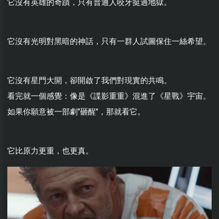
它沒有英雄的奇蹟，只有普通人咬牙挺過地獄。
它沒有光明對黑暗的神話，只有一群人試圖保住一絲希望。
它沒有星門大開，卻開啟了我們對現實的共鳴。
看完就一個感覺：像是《諜影重重》混進了《星戰》宇宙。
如果你願意被一部劇"砸醒"，那就看它。
它比原力更重，也更真。