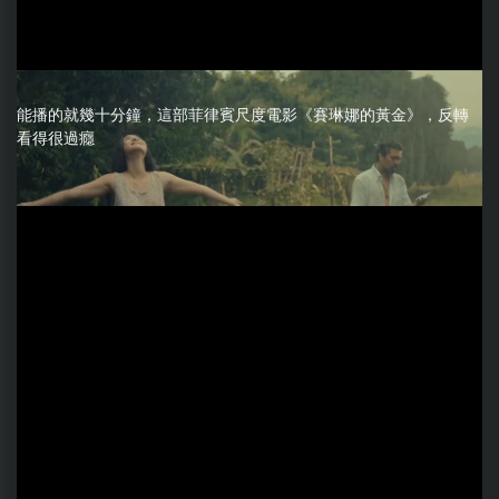
能播的就幾十分鐘，這部菲律賓尺度電影《賽琳娜的黃金》，反轉
看得很過癮