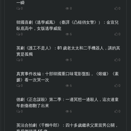
一瞬
0
8
0
韓國喜劇《逃學威鳳》（臺譯《凸槌俏女警》）：金宣兒
臥底高中，女版逃學威龍
0
6
0
英劇《護工不是人》：81 歲老太太和二手機器人，講的其
實是孤獨
0
5
0
真實事件改編：十部韓國重口味電影盤點，《熔爐》《素
媛》看一次哭一次
0
6
0
德劇《正念謀殺》第二季：一邊冥想一邊殺人，這次連童
年創傷都翻了出來
0
6
0
英法合拍劇《千麵牛郎》：四十多歲繼承父業當男公關，