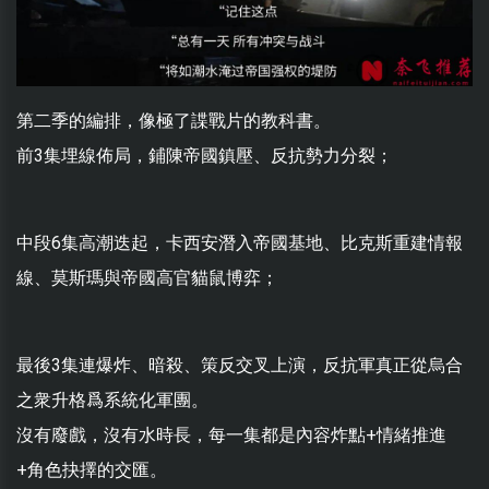
第二季的編排，像極了諜戰片的教科書。
前3集埋線佈局，鋪陳帝國鎮壓、反抗勢力分裂；
中段6集高潮迭起，卡西安潛入帝國基地、比克斯重建情報
線、莫斯瑪與帝國高官貓鼠博弈；
最後3集連爆炸、暗殺、策反交叉上演，反抗軍真正從烏合
之衆升格爲系統化軍團。
沒有廢戲，沒有水時長，每一集都是內容炸點+情緒推進
+角色抉擇的交匯。