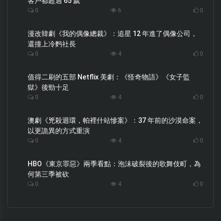
客戶都超過 65 歲
0
6
0
漫改韓劇《我的偶像總裁》：追星 12 年進了偶像公司，
還撞上冷麪社長
0
4
0
值得二刷的五部 Netflix 美劇：《怪奇物語》《女子監
獄》後勁十足
0
4
0
澳劇《兇殺迴環，帕裡什站慘案》：37 年前的沙漠命案，
以更詭異的方式重演
0
4
0
HBO《東京罪惡》兩季看點：泡沫破裂後的歌舞伎町，為
何第三季被砍
0
4
0