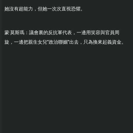
她沒有超能力，但她一次次直視恐懼。
蒙·莫斯瑪：議會裏的反抗軍代表，一邊用笑容與官員周
旋，一邊把親生女兒"政治聯姻"出去，只為換來起義資金。