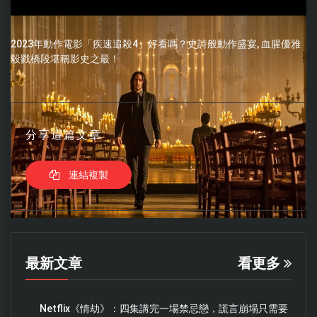
2023年動作電影「疾速追殺4」好看嗎？史詩般動作盛宴, 血腥優雅
殺戮橋段堪稱影史之最！
分享這篇文章
連結複製
最新文章
看更多
Netflix《情劫》：四集講完一場禁忌戀，謊言崩塌只需要