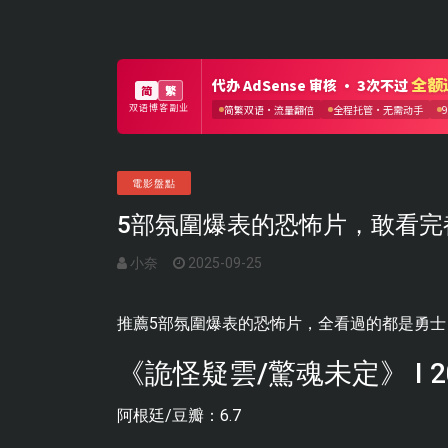
電影盤點
5部氛圍爆表的恐怖片，敢看完
小奈
2025-09-25
推薦5部氛圍爆表的恐怖片，全看過的都是勇士
《詭怪疑雲/驚魂未定》 I 2
阿根廷/豆瓣：6.7