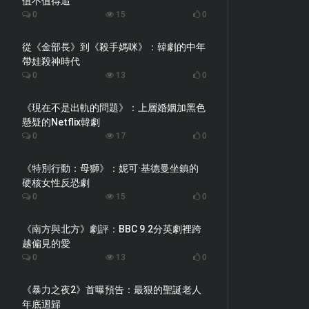
值不值得追
0
15
0
從《金部長》到《殺手媽咪》：韓劇的中年
帶娃殺神時代
0
13
0
《現在不是出軌的問題》：上層婚姻加黑色
懸疑的Netflix韓劇
0
17
0
《特別行動：母獅》：妮可·基德曼坐鎮的
硬核女性反恐劇
0
15
0
《南方與北方》劇評：BBC 9.2分英劇裡跨
越偏見的愛
0
13
0
《暴力之夜2》首曝預告：最狠的聖誕老人
年底迴歸