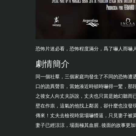
恐怖片迷必看，恐怖程度滿分，爲了嚇人而嚇
劇情簡介
同一個社羣，三個家庭均發生了不同的恐怖遭
口的詭異聲音，當她湊近時頓時嚇得一驚，那段
之後女人向丈夫訴說，丈夫也只當是她幻聽而
壁在作祟，這氣的他找上鄰居，卻什麼也沒發
傳來！丈夫去檢視時當場嚇懵逼，只見妻子被
妻子已經涼涼，場面極其血腥...後面的故事更加