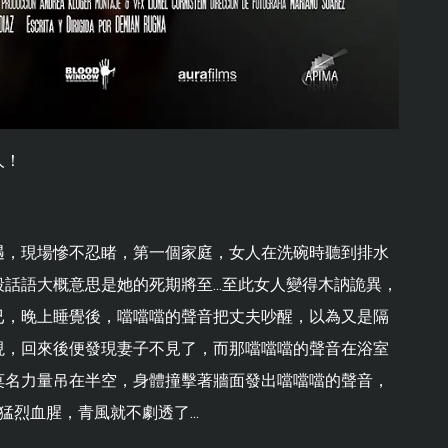
人！
遇，現場慘不忍睹，第一個家庭，女人在洗碗時聽到排水
話語大概意思是她的死期將至...至此女人變得木訥詭異，
已，晚上睡覺後，噹噹噹的聲音把丈夫吵醒，以為又是隔
現，回來後便發現妻子不見了，而那噹噹噹的聲音在浴室
莫名力量吊在半空，身體撞擊著牆面發出噹噹噹的聲音，
猛烈血腥，青風就不劇透了...