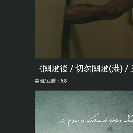
《關燈後 / 切勿關燈(港) / 鬼
美國/豆瓣：6.8