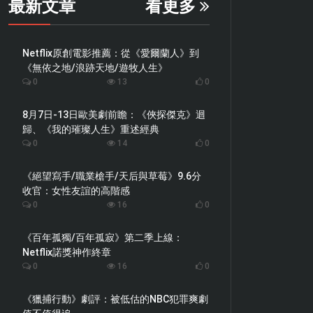
最新文章
看更多
Netflix原創電影推薦：從《愛爾蘭人》到
《無依之地/浪跡天地/遊牧人生》
0
13
0
8月7日-13日歐美劇前瞻：《俠探傑克》迴
歸、《我的璀璨人生》重述經典
0
14
0
《絕望寫手/職業槍手/天后與草莓》9.6分
收官：女性友誼的高階感
0
16
0
《百年孤獨/百年孤寂》第二季上線：
Netflix諾獎神作終章
0
16
0
《獵捕行動》劇評：被低估的NBC犯罪爽劇