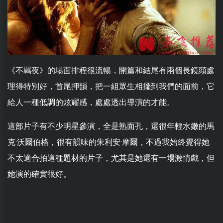
《不羈夜》的場面排程很流暢，開篇和結尾有兩個長鏡頭處
理得特別好，首尾押韻，把一組眾生相擺到我們的面前，它
給人一種低調的炫耀感，處處透出導演的才能。
這部片子有不少明星參演，全是熟面孔，還很年輕水嫩的馬
克·沃爾伯格，很有韻味的朱利安·摩爾，不過我始終覺得她
不太適合拍這種題材的片子，尤其是她還有一場激情戲，但
她演的確實很好。