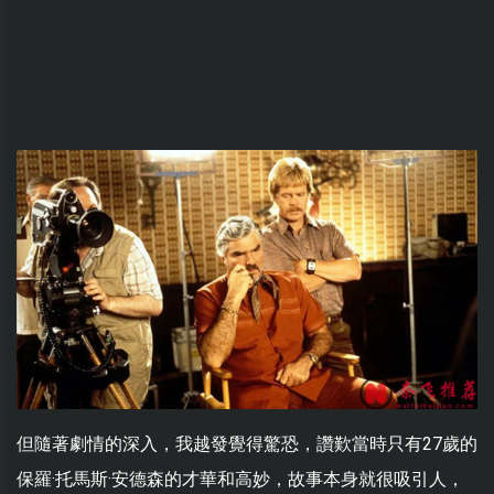
但隨著劇情的深入，我越發覺得驚恐，讚歎當時只有27歲的
保羅·托馬斯·安德森的才華和高妙，故事本身就很吸引人，