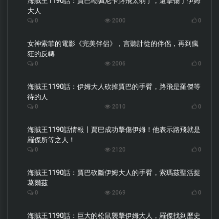
海賊王1190話：賈巴嘲諷尼卡路飛太弱了，還擊傷了伊姆
大人
0
2000
0
女神索菲的電影《完美伴侶》，言聽計從的伴侶，再到瘋
狂的反轉
0
2006
0
海賊王1190話：伊姆大人砍掉賈巴的手臂，路飛是羅傑等
待的人
0
2010
0
海賊王1190話情報丨賈巴成功擊傷伊姆！他表示路飛就是
羅傑所等之人！
0
2120
0
海賊王1190話：賈巴砍斷伊姆大人的手臂，索瑪茲聖活捉
葛爾茲
0
2069
0
海賊王1190話：巨大的松鼠襲擊伊姆大人，羅傑找到歷史