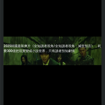
2025韓國最新爽片《全知讀者視角/全知讀者視角：滅世預言》，耗
費300億把現實變成小說世界，只有讀者預知劇情