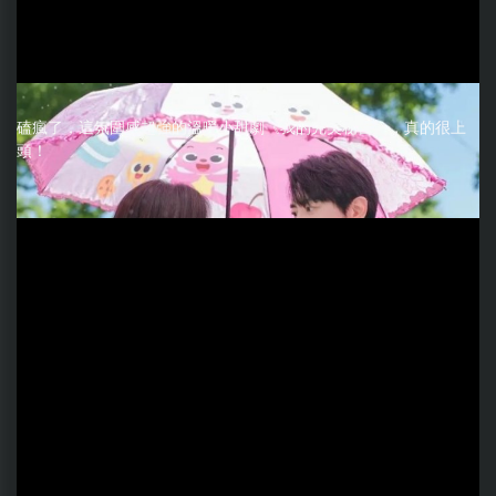
磕瘋了，這氛圍感超強的溫暖小甜劇《我的完美秘書》，真的很上
頭！