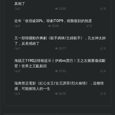
真相了
0
2330
0
近年「收視破20%」韓劇TOP9，很難復刻的熱度
0
2056
0
又一部韓國動作爽劇《殺手媽咪/主婦殺手》，孔女神太帥
了，反差感絕了
0
2077
0
海賊王1190話情報提示丨伊姆vs賈巴！王之左腕重傷或斷
臂！世界之王亂殺回
0
2152
0
瑞典禁忌電影《紅心女王/女王誘罪/烈火偷情》，這種情
感，可能摧毀人的一生
0
2070
0