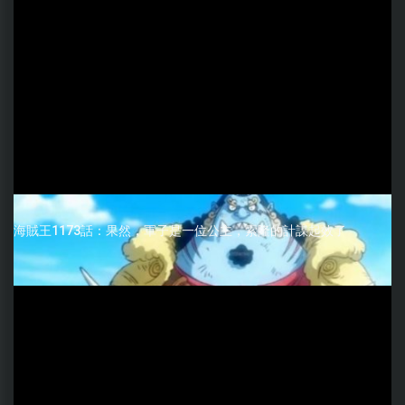
海賊王1173話：果然，軍子是一位公主，索隆的計謀起效了