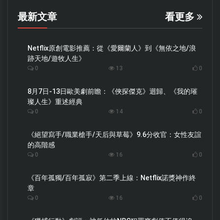
最新文章
看更多
Netflix原創電影推薦：從《愛爾蘭人》到《無依之地/浪
跡天地/遊牧人生》
0
13
0
8月7日-13日歐美劇前瞻：《俠探傑克》迴歸、《我的璀
璨人生》重述經典
0
14
0
《絕望寫手/職業槍手/天后與草莓》9.6分收官：女性友誼
的高階感
0
16
0
《百年孤獨/百年孤寂》第二季上線：Netflix諾獎神作終
章
0
16
0