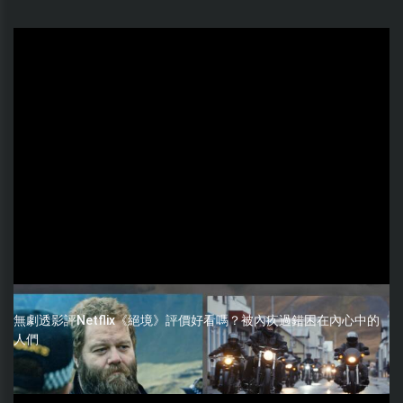
無劇透影評Netflix《絕境》評價好看嗎？被內疚過錯困在內心中的
人們