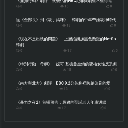
《獵捕行動》劇評：被低估的NBC犯罪爽劇值不值得追
0
15
0
從《金部長》到《殺手媽咪》：韓劇的中年帶娃殺神時代
0
13
0
《現在不是出軌的問題》：上層婚姻加黑色懸疑的Netflix
韓劇
0
17
0
《特別行動：母獅》：妮可·基德曼坐鎮的硬核女性反恐劇
0
15
0
《南方與北方》劇評：BBC 9.2分英劇裡跨越偏見的愛
0
13
0
《暴力之夜2》首曝預告：最狠的聖誕老人年底迴歸
0
17
0