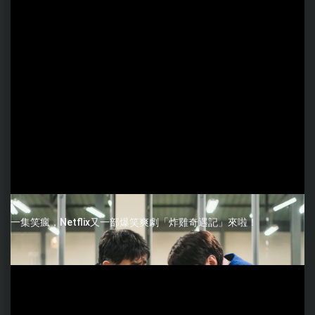
一集笑瘋，Netflix又一部爆笑爽劇「炸雞奇遇記」來啦！