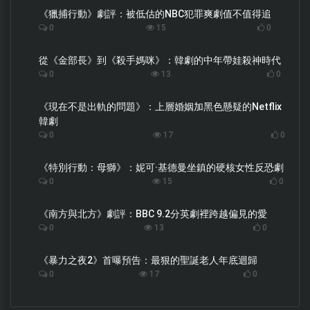
《獵捕行動》劇評：被低估的NBC犯罪爽劇值不值得追
0
15
0
從《金部長》到《殺手媽咪》：韓劇的中年帶娃殺神時代
0
13
0
《現在不是出軌的問題》：上層婚姻加黑色懸疑的Netflix
韓劇
0
17
0
《特別行動：母獅》：妮可·基德曼坐鎮的硬核女性反恐劇
0
15
0
《南方與北方》劇評：BBC 9.2分英劇裡跨越偏見的愛
0
13
0
《暴力之夜2》首曝預告：最狠的聖誕老人年底迴歸
0
17
0