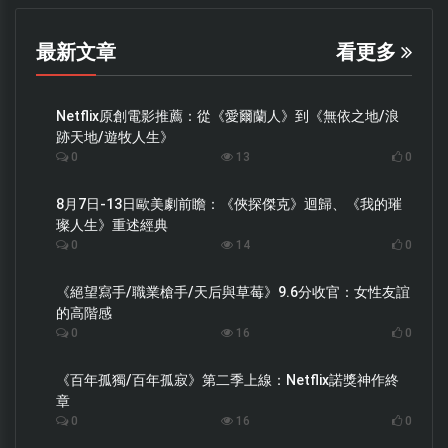
最新文章
看更多
Netflix原創電影推薦：從《愛爾蘭人》到《無依之地/浪
跡天地/遊牧人生》
0
13
0
8月7日-13日歐美劇前瞻：《俠探傑克》迴歸、《我的璀
璨人生》重述經典
0
14
0
《絕望寫手/職業槍手/天后與草莓》9.6分收官：女性友誼
的高階感
0
16
0
《百年孤獨/百年孤寂》第二季上線：Netflix諾獎神作終
章
0
16
0