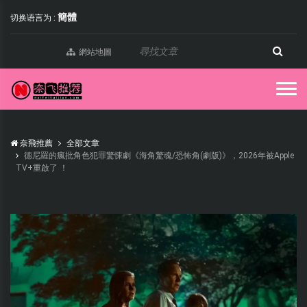
簡體
切换语言为 :
網站地圖
奈飛推薦
全部文章
德尼羅的瘋批角色犯罪驚悚劇《海角驚魂/恐怖角(劇版)》，2026年被Apple
TV+重啟了 ！