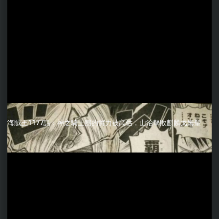
海賊王1177話：神之騎士團的實力被高估，山治擊敗麒麟戈姆聖