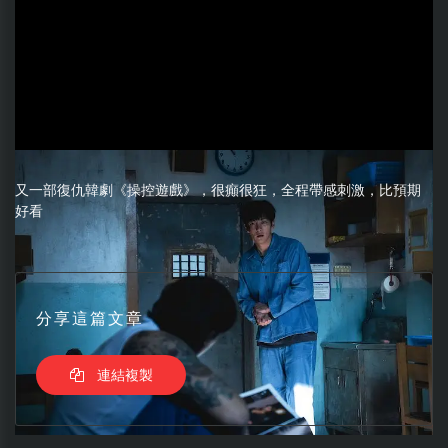
又一部復仇韓劇《操控遊戲》，很癲很狂，全程帶感刺激，比預期
好看
分享這篇文章
連結複製