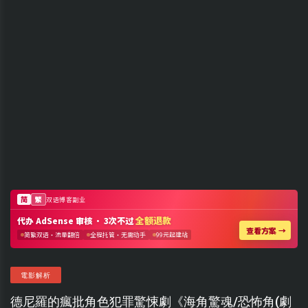
電影解析
德尼羅的瘋批角色犯罪驚悚劇《海角驚魂/恐怖角(劇