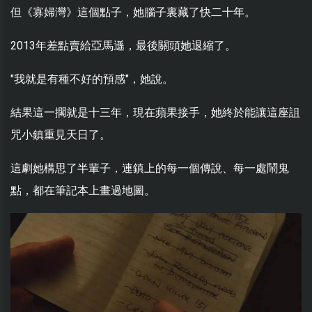
但《寡婦灣》這個點子，她腦子裏藏了快二十年。
2013年差點賣給亞馬遜，最後關頭她退縮了。
"我就是有種不好的預感"，她說。
結果這一擱就是十三年，現在蘋果接手，她終於能讓這座詛
咒小鎮重見天日了。
這劇她構思了半輩子，連鎮上的每一個傳說、每一處鬧鬼
點，都在筆記本上畫過地圖。