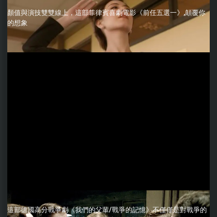
顏值與演技雙雙線上，這部菲律賓喜劇電影《前任五選一》,顛覆你
的想象
這部德國高分戰爭劇《我們的父輩/戰爭的記憶》不僅僅是對戰爭的