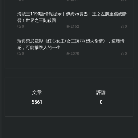
海賊王1190話情報提示丨伊姆vs賈巴！王之左腕重傷或斷
臂！世界之王亂殺回
0
2152
0
瑞典禁忌電影《紅心女王/女王誘罪/烈火偷情》，這種情
感，可能摧毀人的一生
0
2070
0
文章
評論
6112
0