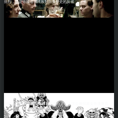
批判，也是德國這個民族對自身歷史的反省
海賊王1187話：弗蘭奇救出舒莉公主，十字公會招募女帝漢庫克