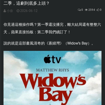
二季，這劇到底多上頭？
0
2594
0
小奈
2026-06-12
你見過這種操作嗎？第一季還沒播完，離大結局還有整整六
天，蘋果直接拍板：第二季我們續訂了！
說的就是這部畫風清奇的《寡婦灣》（Widow's Bay）。