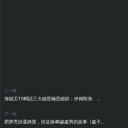
上一個
海賊王1185話三大細思極恐細節：伊姆附身、...
下一個
肥胖禿頭還媽寶，但這個40歲處男的故事《處子...