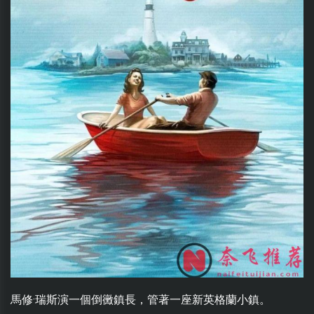
馬修·瑞斯演一個倒黴鎮長，管著一座新英格蘭小鎮。