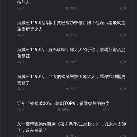
待的人
0
2010
0
海賊王1190話情報丨賈巴成功擊傷伊姆！他表示路飛就是
羅傑所等之人！
0
2120
0
海賊王1190話：賈巴砍斷伊姆大人的手臂，索瑪茲聖活捉
葛爾茲
0
2069
0
海賊王1190話：巨大的松鼠襲擊伊姆大人，羅傑找到歷史
真相了
0
2330
0
近年「收視破20%」韓劇TOP9，很難復刻的熱度
0
2056
0
又一部韓國動作爽劇《殺手媽咪/主婦殺手》，孔女神太帥
了，反差感絕了
0
2077
0