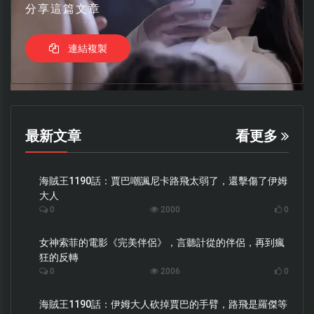
分享這篇文章
連結複製
最新文章
看更多
海賊王1190話：賈巴嘲諷尼卡路飛太弱了，還擊傷了伊姆
大人
0
2000
0
女神索菲的電影《完美伴侶》，言聽計從的伴侶，再到瘋
狂的反轉
0
2006
0
海賊王1190話：伊姆大人砍掉賈巴的手臂，路飛是羅傑等