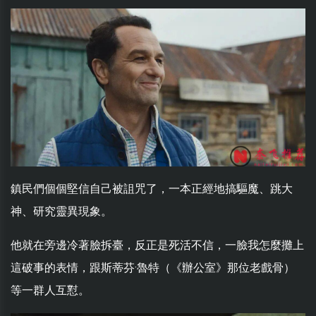
鎮民們個個堅信自己被詛咒了，一本正經地搞驅魔、跳大
神、研究靈異現象。
他就在旁邊冷著臉拆臺，反正是死活不信，一臉我怎麼攤上
這破事的表情，跟斯蒂芬·魯特（《辦公室》那位老戲骨）
等一群人互懟。