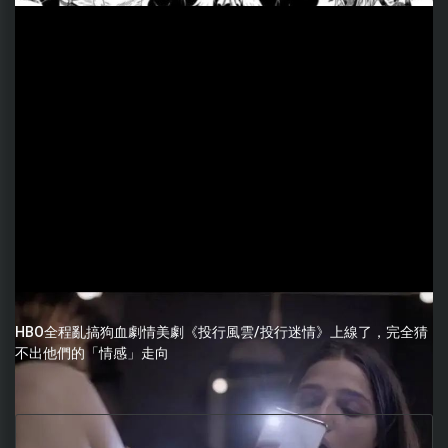
HBO全程亂搞狗血劇情美劇《投行風雲/投行迷情》上線了，完全猜
不出他們的「情感」走向