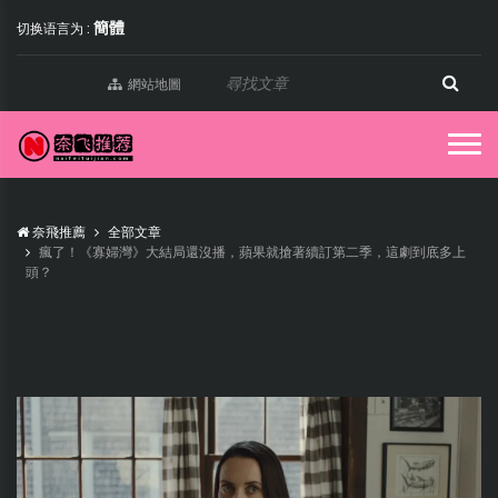
簡體
切换语言为 :
網站地圖
奈飛推薦
全部文章
瘋了！《寡婦灣》大結局還沒播，蘋果就搶著續訂第二季，這劇到底多上
頭？