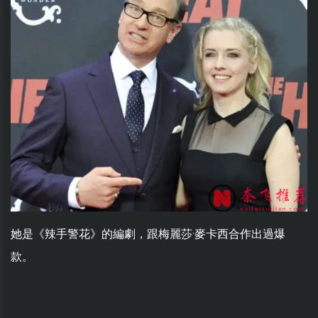
她是《辣手警花》的編劇，跟梅麗莎·麥卡西合作出過爆
款。