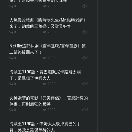
事》！這纔是治癒系英劇天花板
0
2006
0
人氣漫改韓劇《臨時制先生/Mr.臨時老師》
來了，總裁的三角戀，又甜又好笑
0
2008
0
Netflix這部神劇《百年孤獨/百年孤寂》第
二部終於回來了！
0
2009
0
海賊王1190話：賈巴嘲諷尼卡路飛太弱
了，還擊傷了伊姆大人
0
2083
0
女神索菲的電影《完美伴侶》，言聽計從的
伴侶，再到瘋狂的反轉
0
2039
0
海賊王1190話：伊姆大人砍掉賈巴的手
臂，路飛是羅傑等待的人