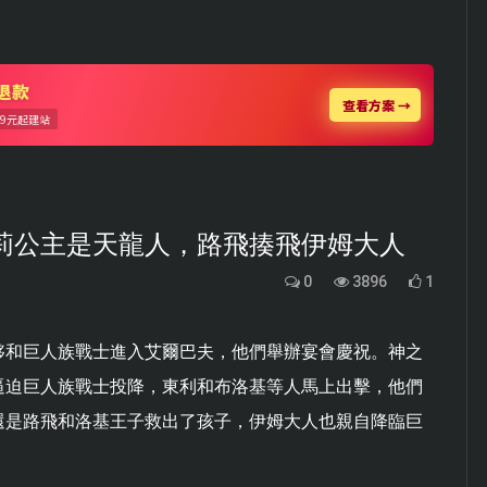
舒莉公主是天龍人，路飛揍飛伊姆大人
0
3896
1
夥和巨人族戰士進入艾爾巴夫，他們舉辦宴會慶祝。神之
逼迫巨人族戰士投降，東利和布洛基等人馬上出擊，他們
還是路飛和洛基王子救出了孩子，伊姆大人也親自降臨巨