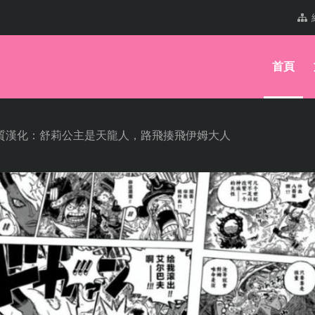
首頁
畫質漢化：舒莉公主是天龍人，路飛揍飛伊姆大人