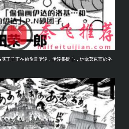
洛基王子正在偷偷畫伊達，伊達很開心，她拿著東西給洛