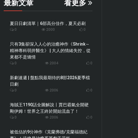
最新文章
看更多
夏日日劇清單｜6部高分佳作，夏天必刷
0
2000
0
只有3集卻深入人心的治癒神作《Shrink～
精神專科弱井醫生》 | 大人的情緒失控，從
來都不是矯情
0
2004
0
新劇速遞 | 盤點我最期待的8部2026夏季檔
日劇
0
2006
0
海賊王1190話全圖解說丨賈巴霸氣全開硬
剛伊姆！世界之王終於開始流血了！
0
2006
0
被低估的9分神作《克蘭弗德/克蘭福德紀