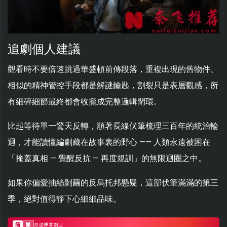
追劇個人建議
觀看時不要倍速跳過華盛頓前傳段落，重複出現的舊物件、
相似的精神管控手段都是解謎鑰匙，割裂只是表層觀感，所
有細碎細節最終都會收攏成完整邏輯閉環。
比起等待單一驚天反轉，順著長線伏筆梳理三百年的統治輪
迴，才能讀懂編劇藏在故事裏的野心 —— 人類永遠被困在
「掩蓋真相 — 覺醒反抗 — 再度規訓」的無限迴圈之中。
如果你偏愛抽絲剝繭的反烏托邦懸疑，這部伏筆滿滿的第三
季，絕對值得靜下心細細品味。