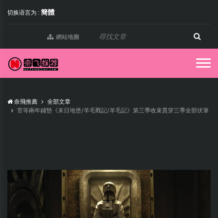
簡體
切换语言为 :
網站地圖
奈飛推薦
全部文章
苦等兩年鋪墊《末日地堡/羊毛戰記/羊毛記》第三季收束貫穿三季全部伏筆