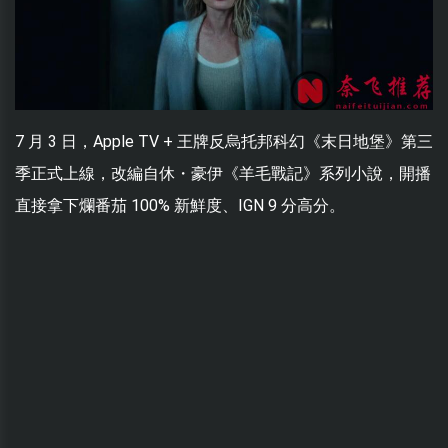
7 月 3 日，Apple TV + 王牌反烏托邦科幻《末日地堡》第三
季正式上線，改編自休・豪伊《羊毛戰記》系列小說，開播
直接拿下爛番茄 100% 新鮮度、IGN 9 分高分。