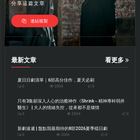
分享這篇文章
連結複製
最新文章
看更多
夏日日劇清單｜6部高分佳作，夏天必刷
0
2000
0
只有3集卻深入人心的治癒神作《Shrink～精神專科弱井
醫生》 | 大人的情緒失控，從來都不是矯情
0
2004
0
新劇速遞 | 盤點我最期待的8部2026夏季檔日劇
0
2006
0