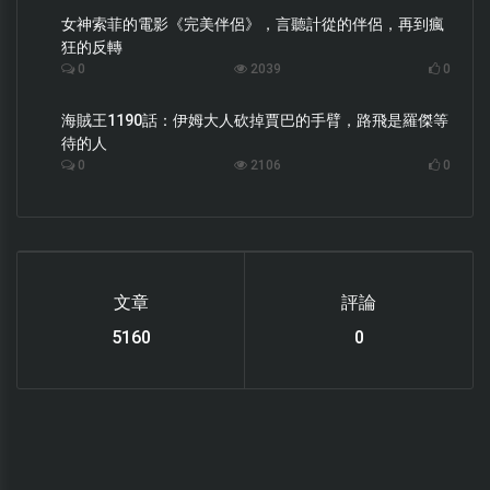
女神索菲的電影《完美伴侶》，言聽計從的伴侶，再到瘋
狂的反轉
0
2039
0
海賊王1190話：伊姆大人砍掉賈巴的手臂，路飛是羅傑等
待的人
0
2106
0
文章
評論
6119
0