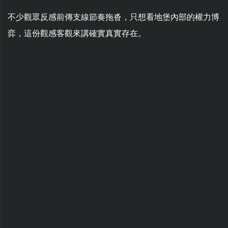
不少觀眾反感前傳支線節奏拖沓，只想看地堡內部的權力博
弈，這份觀感客觀來講確實真實存在。