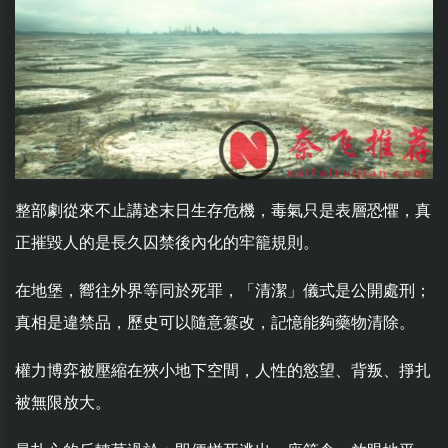
整部劇從來不止講述末日生存危機，毒氣只是表層恐懼，真
正摧毀人的是長久囚禁後內化的牢籠規則。
在地堡，嚮往外界等同於死罪，「清潔」儀式是公開處刑；
真相是違禁品，歷史可以隨意篡改，記憶能夠藥物清除。
權力博弈被壓縮在狹小地下空間，人性的慾望、背叛、掙扎
被無限放大。