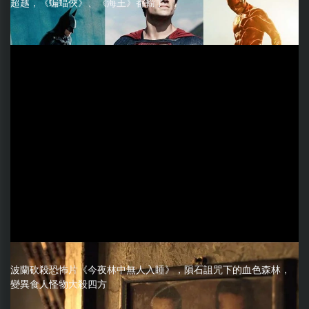
超越，《蝙蝠俠》、《海王》都輸了
波蘭砍殺恐怖片《今夜林中無人入睡》，隕石詛咒下的血色森林，
變異食人怪物大殺四方