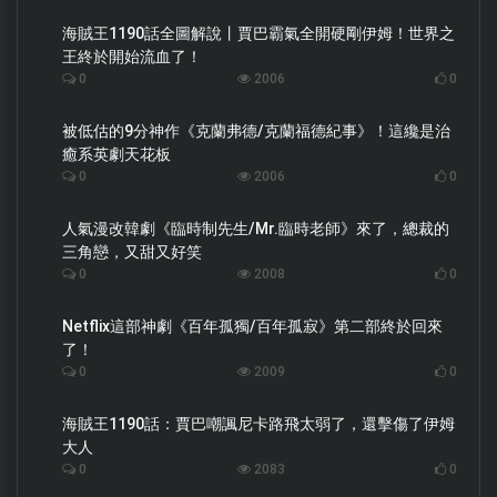
海賊王1190話全圖解說丨賈巴霸氣全開硬剛伊姆！世界之
王終於開始流血了！
0
2006
0
被低估的9分神作《克蘭弗德/克蘭福德紀事》！這纔是治
癒系英劇天花板
0
2006
0
人氣漫改韓劇《臨時制先生/Mr.臨時老師》來了，總裁的
三角戀，又甜又好笑
0
2008
0
Netflix這部神劇《百年孤獨/百年孤寂》第二部終於回來
了！
0
2009
0
海賊王1190話：賈巴嘲諷尼卡路飛太弱了，還擊傷了伊姆
大人
0
2083
0