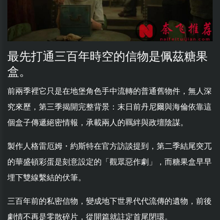
最先打通三百年時空的信物是佩茲糖果
盒。
前兩季裡它只是在地堡角色手中流轉的普通舊物件，無人深
究來歷，第三季揭開完整背景：末日前丹尼爾與海倫依靠這
個盒子傳遞絕密情報，承載兩人的羈絆與政壇陰謀。
製作人格雷厄姆・約斯特在官方訪談提到，第二季結尾突兀
的華盛頓彩蛋是刻意設定的「觀眾惡作劇」，而糖果盒早早
埋下雙線繫結的伏筆。
三百年前的私密信物，變成地下世界代代流傳的遺物，前後
劇情不再是零散碎片，從開篇就註定首尾閉環。