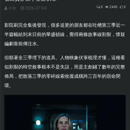
0
2445
0
小奈
2026-07-04
影院刷完全集後發現，很多追更的朋友都在吐槽第三季近一
半篇幅給到末日前的華盛頓線，覺得兩條故事線割裂，懷疑
編劇靠前傳注水。
但順著全三季埋下的道具、人物映象伏筆梳理才懂，這種看
似割裂的時空敘事根本不是失誤，而是主創鋪了數年的完整
佈局，把散落三季的零碎線索收攏成橫跨三百年的宿命閉
環。