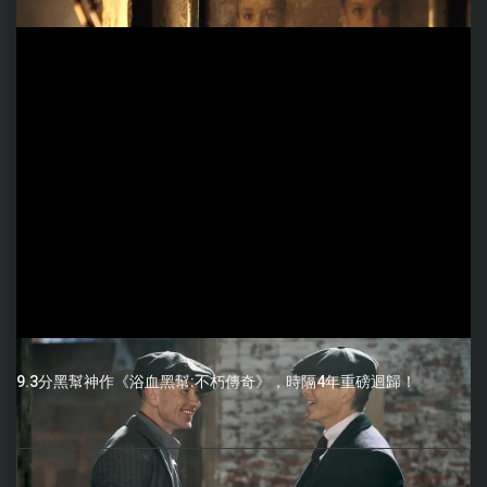
9.3分黑幫神作《浴血黑幫:不朽傳奇》，時隔4年重磅迴歸！