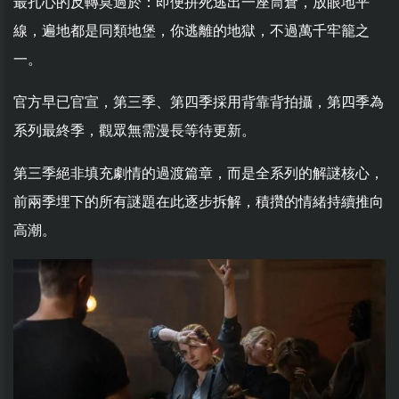
最扎心的反轉莫過於：即便拼死逃出一座筒倉，放眼地平
線，遍地都是同類地堡，你逃離的地獄，不過萬千牢籠之
一。
官方早已官宣，第三季、第四季採用背靠背拍攝，第四季為
系列最終季，觀眾無需漫長等待更新。
第三季絕非填充劇情的過渡篇章，而是全系列的解謎核心，
前兩季埋下的所有謎題在此逐步拆解，積攢的情緒持續推向
高潮。