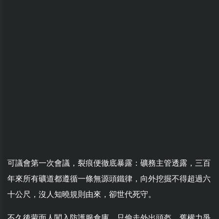
可議會第一次會議，裂痕便徹底暴露：礦務主管透露，三百
年來所有礦道都遵循一條無源頭鐵律，向外挖掘不得超過六
十公尺，沒人知曉規則由來，卻世代死守。
不久後蒙面人闖入防護服倉庫，只偷走外出頭盔，舊權力爭