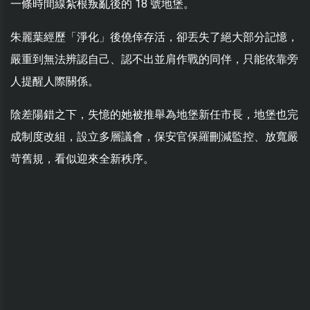
一條時間線紮根叛亂後的 18 號地堡。
朱麗葉經歷「淨化」後僥倖存活，卻丟失了絕大部分記憶，
嚴重到無法辨認自己、認不出並肩作戰的同伴，只能依靠旁
人提醒人際關係。
陰差陽錯之下，失憶的她被推舉為地堡新任市長，地堡也完
成制度改組，設立多層議會，保安官保羅刪減監控、放寬嚴
苛舊規，看似迎來全新秩序。