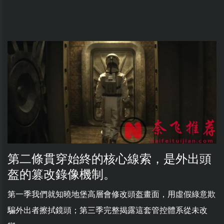
第二條貫穿始終的核心線索，是外出頭
盔的篡改錄像機制。
第一季我們就知曉地堡高層會修改頭盔畫面，用虛假綠意欺
騙外出者擦拭鏡頭；第三季完整揭露這套管控體系從未改