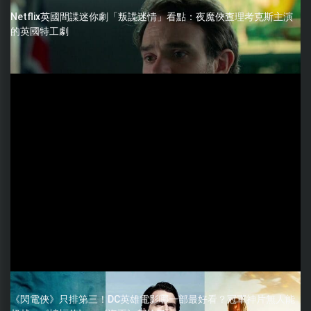
Netflix英國間諜迷你劇「叛諜迷情」看點：夜魔俠查理考克斯主演
的英國特工劇
《閃電俠》只排第三！DC英雄電影哪一部最好看？冠軍神片無人能