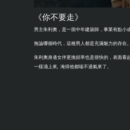
《你不要走》
男主朱利奧，是一箇中年建築師，事業有點小
無論哪個時代，這種男人都是充滿魅力的存在
朱利奧身邊女伴更換頻率也是很快的，表面看
一樣涌上來, 淹得他都喘不過氣來了。