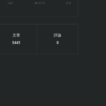
0
2116
0
文章
評論
6114
0