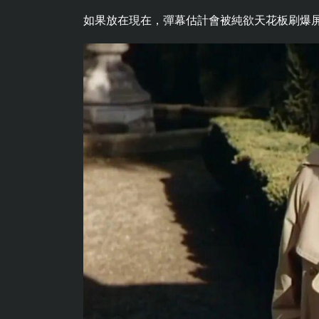
如果放在現在，彈幕估計會被純欲天花板刷爆