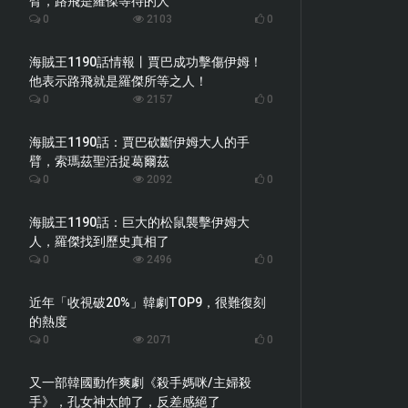
臂，路飛是羅傑等待的人
0
2103
0
海賊王1190話情報丨賈巴成功擊傷伊姆！
他表示路飛就是羅傑所等之人！
0
2157
0
海賊王1190話：賈巴砍斷伊姆大人的手
臂，索瑪茲聖活捉葛爾茲
0
2092
0
海賊王1190話：巨大的松鼠襲擊伊姆大
人，羅傑找到歷史真相了
0
2496
0
近年「收視破20%」韓劇TOP9，很難復刻
的熱度
0
2071
0
又一部韓國動作爽劇《殺手媽咪/主婦殺
手》，孔女神太帥了，反差感絕了