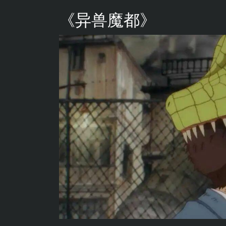
《异兽魔都》