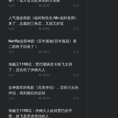
事》！这才是治愈系英剧天花板
0
2006
0
人气漫改韩剧《临时制先生/Mr.临时老师》
来了，总裁的三角恋，又甜又好笑
0
2008
0
Netflix这部神剧《百年孤独/百年孤寂》第
二部终于回来了！
0
2009
0
海贼王1190话：贾巴嘲讽尼卡路飞太弱
了，还击伤了伊姆大人
0
2083
0
女神索菲的电影《完美伴侣》，言听计从的
伴侣，再到疯狂的反转
0
2039
0
海贼王1190话：伊姆大人砍掉贾巴的手
臂，路飞是罗杰等待的人