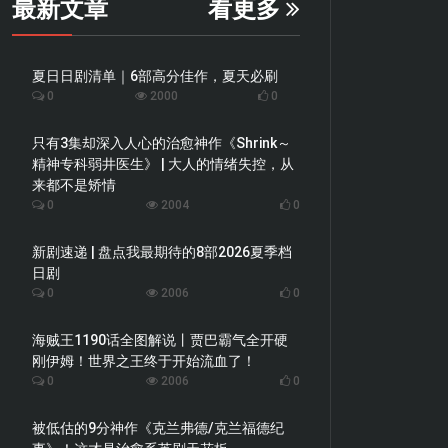
最新文章
看更多
夏日日剧清单｜6部高分佳作，夏天必刷
0
2000
0
只有3集却深入人心的治愈神作《Shrink～
精神专科弱井医生》 | 大人的情绪失控，从
来都不是矫情
0
2004
0
新剧速递 | 盘点我最期待的8部2026夏季档
日剧
0
2006
0
海贼王1190话全图解说丨贾巴霸气全开硬
刚伊姆！世界之王终于开始流血了！
0
2006
0
被低估的9分神作《克兰弗德/克兰福德纪