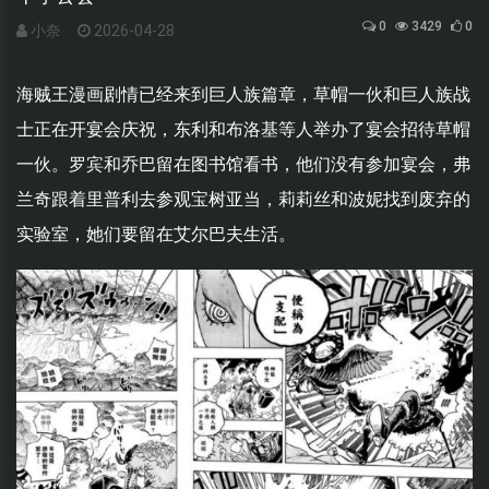
0
3429
0
小奈
2026-04-28
海贼王漫画剧情已经来到巨人族篇章，草帽一伙和巨人族战
士正在开宴会庆祝，东利和布洛基等人举办了宴会招待草帽
一伙。罗宾和乔巴留在图书馆看书，他们没有参加宴会，弗
兰奇跟着里普利去参观宝树亚当，莉莉丝和波妮找到废弃的
实验室，她们要留在艾尔巴夫生活。