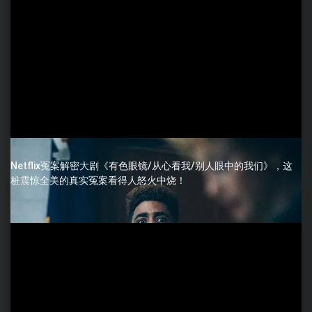
Netflix冤案解密大剧《有色眼镜/从心看我/别人眼中的我们》，这
桩震惊全美的真实冤案看得人怒火中烧！