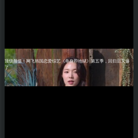
顶级颜值！网飞韩国恋爱综艺《单身即地狱》第五季，回归后又爆
了