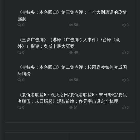
《金特务：本色回归》第三集点评：一个大到离谱的剧情
漏洞
0
50
0
《三块广告牌》（港译《广告牌杀人事件》/台译《意
外》）影评：奥斯卡最大冤案
0
49
0
《金特务：本色回归》第二集点评：校园霸凌如何变成国
际纠纷
0
50
0
《复仇者联盟5：毁灭之日/复仇者联盟5：末日降临/复仇
者联盟：末日崛起》观影前瞻：多元宇宙设定全梳理
0
61
0