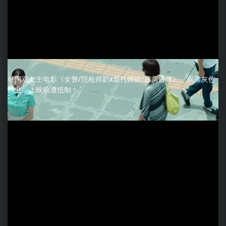
韩国双女主电影《女警/陀枪师奶x新扎师姐/霹雳娇锋》，揭露灰色
产业，上映前遭抵制！