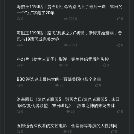
海贼王1190话丨贾巴用生命给路飞上了最后一课！御田的
一个“ム”字藏了20年
0
2010
0
海贼王1190话丨路飞“想象之力”初现，伊姆开始衰弱，贾
巴与19话形成完美对称
0
2053
0
科幻片《仿生人妻子》影评：完美伴侣背后的失控
0
54
0
BBC 评选史上最伟大的一百部美国电影全名单
0
65
0
洛基回归《复仇者联盟5：毁灭之日/复仇者联盟5：末日
降临/复仇者联盟：末日崛起》：故事之神的来龙去脉
0
55
0
五部适合深夜看的文艺电影：金基德等导演的人性拷问
0
53
0