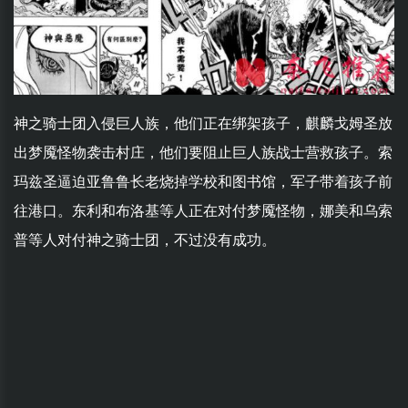
神之骑士团入侵巨人族，他们正在绑架孩子，麒麟戈姆圣放
出梦魇怪物袭击村庄，他们要阻止巨人族战士营救孩子。索
玛兹圣逼迫亚鲁鲁长老烧掉学校和图书馆，军子带着孩子前
往港口。东利和布洛基等人正在对付梦魇怪物，娜美和乌索
普等人对付神之骑士团，不过没有成功。