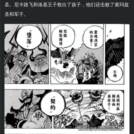
圣。尼卡路飞和洛基王子救出了孩子，他们还击败了索玛兹
圣和军子。