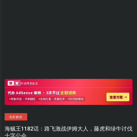
电影解析
海贼王1182话：路飞激战伊姆大人，藤虎和绿牛讨伐
十字公会