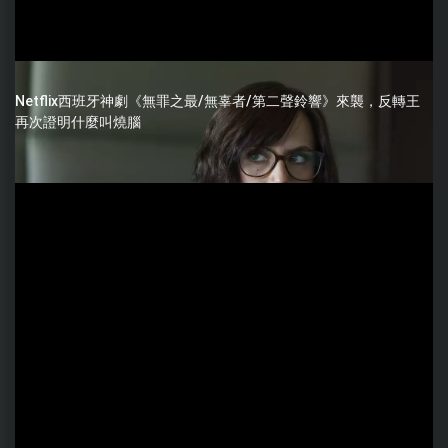
Netflix西班牙神劇《無罪之最/無辜者/第二聲鈴響》來襲，反轉王
再次證明什麼叫燒腦