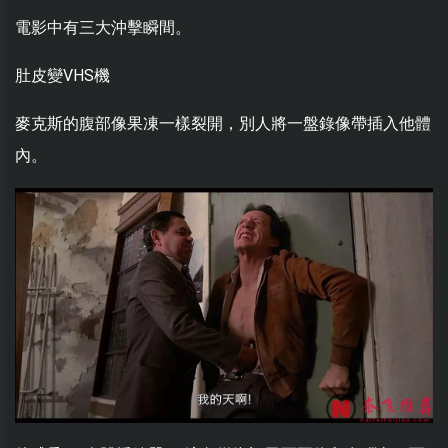
電影中有三大沖擊瞬間。
肚皮變VHS機
麥克斯的腹部像果凍一樣裂開，別人將一盤錄像帶插入他體
內。