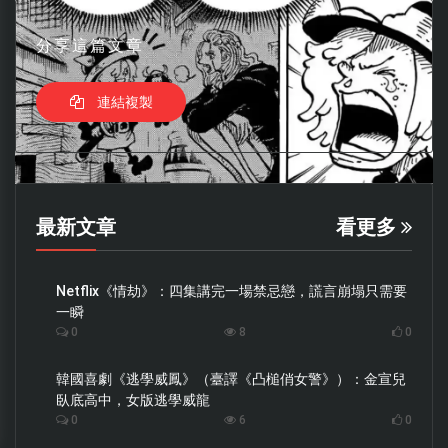
分享這篇文章
連結複製
最新文章
看更多
Netflix《情劫》：四集講完一場禁忌戀，謊言崩塌只需要
一瞬
0
8
0
韓國喜劇《逃學威鳳》（臺譯《凸槌俏女警》）：金宣兒
臥底高中，女版逃學威龍
0
6
0