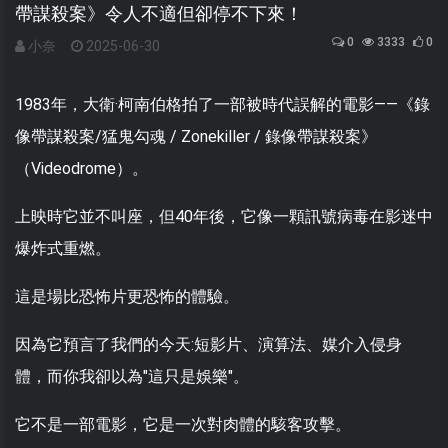
帶謀殺案》令人不適但卻停不下來！
0
3333
0
小奈
2025-06-30
1983年，大衛·柯南伯格拍了一部被時代誤解的電影——《錄
像帶謀殺案/猛鬼勾魂 / Zonekiller / 錄像帶謀殺案》
（Videodrome）。
上映時它並不叫座，但40年後，它像一顆訊號病毒在影迷中
爆炸式重燃。
這是場比恐怖片更恐怖的體驗。
因為它預言了我們的今天:短影片、演算法、媒介入侵身
體，而你我卻以為"這只是娛樂"。
它不是一部電影，它是一次對肉體的駭客攻擊。