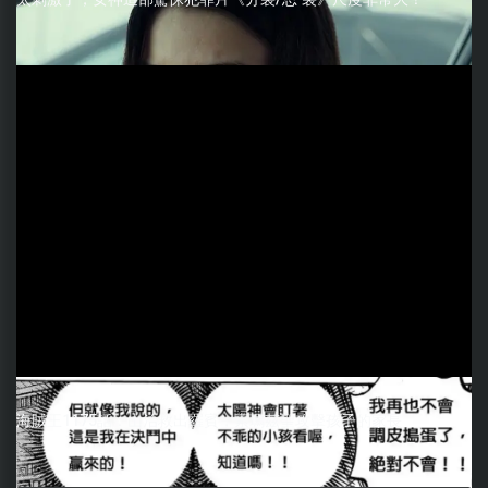
海賊王1175話：山治救出羅賓，索瑪茲聖攻擊孩子的家長