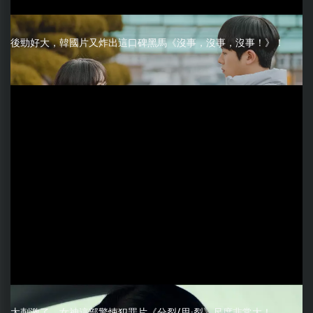
後勁好大，韓國片又炸出這口碑黑馬《沒事，沒事，沒事！》！
太刺激了，女神這部驚悚犯罪片《分裂/思·裂》尺度非常大！