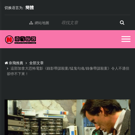
簡體
切换语言为 :
網站地圖
奈飛推薦
全部文章
這部加拿大恐怖電影《錄影帶謀殺案/猛鬼勾魂/錄像帶謀殺案》令人不適但
卻停不下來！